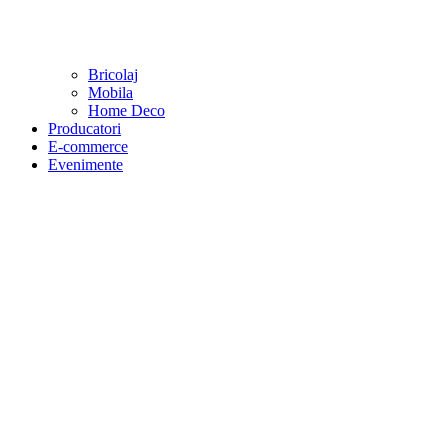
Bricolaj
Mobila
Home Deco
Producatori
E-commerce
Evenimente