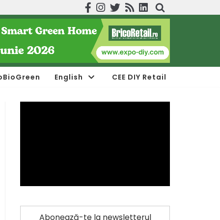
oBioGreen
English
CEE DIY Retail
Abonează-te la newsletterul