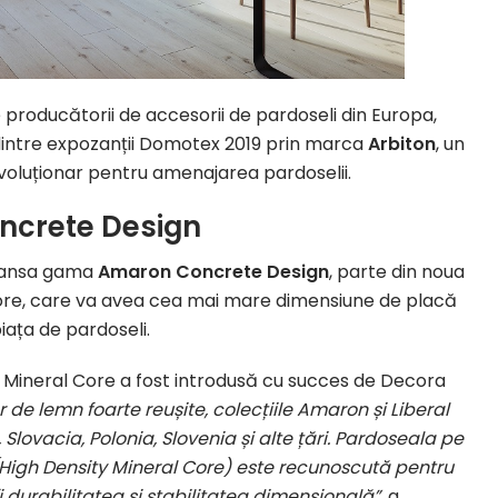
producătorii de accesorii de pardoseli din Europa,
 dintre expozanții Domotex 2019 prin marca
Arbiton
, un
evoluționar pentru amenajarea pardoselii.
ncrete Design
 lansa gama
Amaron Concrete Design
, parte din noua
 Core, care va avea cea mai mare dimensiune de placă
iața de pardoseli.
D Mineral Core a fost introdusă cu succes de Decora
r de lemn foarte reușite, colecțiile Amaron și Liberal
, Slovacia, Polonia, Slovenia și alte țări. Pardoseala pe
High Density Mineral Core) este recunoscută pentru
i durabilitatea și stabilitatea dimensională”
, a