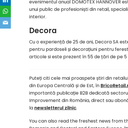
evenimentul anual DOMOTEX HANNOVER este 
unui public de profesioniști din retail, speciali
interior.
Decora
Cu o experiență de 25 de ani, Decora SA este
pentru pardoseli și decorațiuni pentru feres
articole si este prezent în 55 de țări de pe 5
Puteți citi cele mai proaspete știri din retail
din Europa Centrală și de Est, în
BricoRetail.
importantă publicație B2B dedicată sectorul
Improvement din România, direct sau abo
la
newsletterul zilnic
.
You can also read the freshest news from th