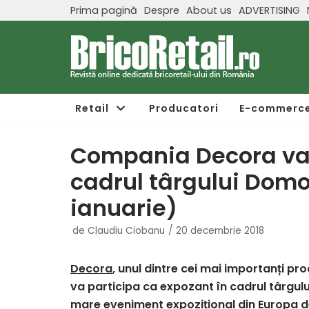
Prima pagină
Despre
About us
ADVERTISING
Sari
la
conținut
Retail
Producatori
E-commerc
Compania Decora va 
cadrul târgului Domo
ianuarie)
de
Claudiu Ciobanu
20 decembrie 2018
Decora
, unul dintre cei mai importanți pr
va participa ca expozant în cadrul târgul
mare eveniment expozițional din Europa ded