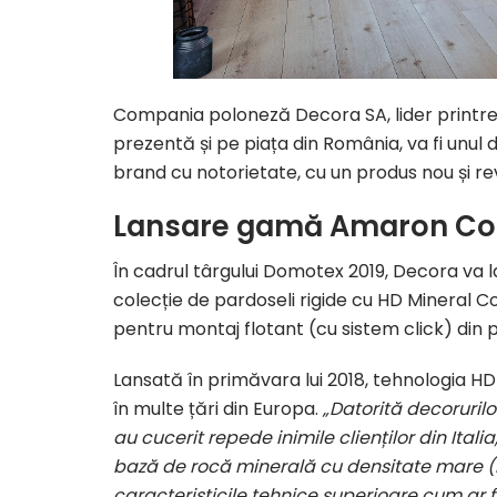
Compania poloneză Decora SA, lider printre 
prezentă și pe piața din România, va fi unul
brand cu notorietate, cu un produs nou și r
Lansare gamă Amaron Co
În cadrul târgului Domotex 2019, Decora va
colecție de pardoseli rigide cu HD Mineral
pentru montaj flotant (cu sistem click) din p
Lansată în primăvara lui 2018, tehnologia H
în multe țări din Europa.
„Datorită decorurilo
au cucerit repede inimile clienților din Italia
bază de rocă minerală cu densitate mare (
caracteristicile tehnice superioare cum ar f