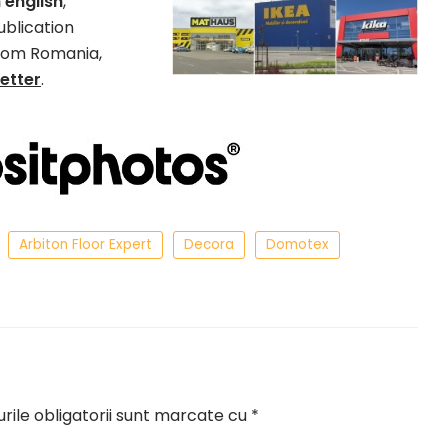
n english
,
ublication
rom Romania,
letter
.
Arbiton Floor Expert
Decora
Domotex
ile obligatorii sunt marcate cu
*