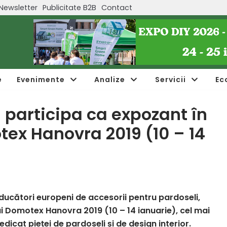
Newsletter
Publicitate B2B
Contact
e
Evenimente
Analize
Servicii
Ec
participa ca expozant în
tex Hanovra 2019 (10 – 14
oducători europeni de accesorii pentru pardoseli,
ui Domotex Hanovra 2019 (10 – 14 ianuarie), cel mai
icat pieței de pardoseli și de design interior.