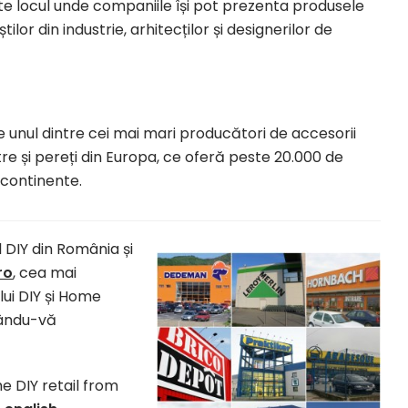
locul unde companiile își pot prezenta produsele
știlor din industrie, arhitecților și designerilor de
 unul dintre cei mai mari producători de accesorii
tre și pereți din Europa, ce oferă peste 20.000 de
 continente.
ul DIY din România și
ro
, cea mai
ui DIY și Home
nându-vă
e DIY retail from