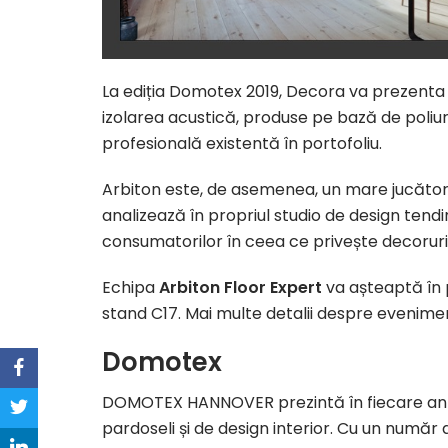
La ediția Domotex 2019, Decora va prezenta 
izolarea acustică, produse pe bază de poli
profesională existentă în portofoliu.
Arbiton este, de asemenea, un mare jucător 
analizează în propriul studio de design tendin
consumatorilor în ceea ce privește decoruril
Echipa
Arbiton Floor Expert
va așteaptă în p
stand C17. Mai multe detalii despre evenim
Domotex
DOMOTEX HANNOVER prezintă în fiecare an cel
pardoseli și de design interior. Cu un număr d