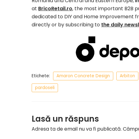
Romania and Central and Eastern Europe,
i
at
BricoRetail.ro
, the most important B2B p
dedicated to DIY and Home Improvement f
directly or by subscribing to
the daily news
Etichete:
Amaron Concrete Design
Arbiton
pardoseli
Lasă un răspuns
Adresa ta de email nu va fi publicată.
Câmpur