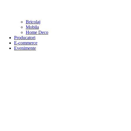
Bricolaj
Mobila
Home Deco
Producatori
E-commerce
Evenimente