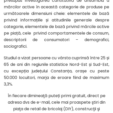
presupus investigarea cantitativă de ansamblu a
mărcilor active în această categorie de produse pe
următoarele dimensiuni cheie: elementele de bază
privind informațiile și atitudinile generale despre
categorie, elementele de bază privind mărcile active
pe piață, cele privind comportamentele de consum,
descriptorii de consumatori – demografici,
sociografici.
Studiul a vizat persoane cu vârsta cuprinsă între 25 și
65 de ani din regiunile statistice Nord-Est și Sud-Est,
cu excepția județului Constanța, orașe cu peste
50.000 locuitori, marja de eroare fiind de maximum
3,3%.
În fiecare dimineaţă puteți primi gratuit, direct pe
adresa dvs de e-mail, cele mai proaspete ştiri din
piaţa de retail de bricolaj (DIY), construcţii şi