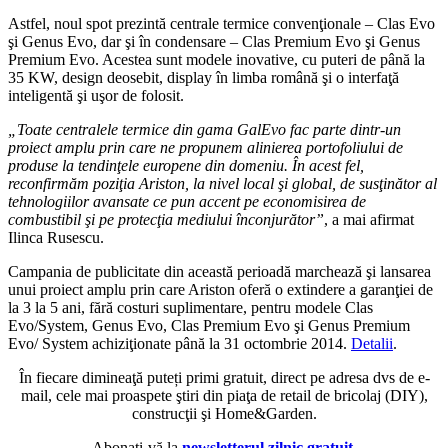
Astfel, noul spot prezintă centrale termice convenţionale – Clas Evo
şi Genus Evo, dar şi în condensare – Clas Premium Evo şi Genus
Premium Evo. Acestea sunt modele inovative, cu puteri de până la
35 KW, design deosebit, display în limba română şi o interfaţă
inteligentă şi uşor de folosit.
„Toate centralele termice din gama GalEvo fac parte dintr-un
proiect amplu prin care ne propunem alinierea portofoliului de
produse la tendinţele europene din domeniu. În acest fel,
reconfirmăm poziţia Ariston, la nivel local şi global, de susţinător al
tehnologiilor avansate ce pun accent pe economisirea de
combustibil şi pe protecţia mediului înconjurător”
, a mai afirmat
Ilinca Rusescu.
Campania de publicitate din această perioadă marchează şi lansarea
unui proiect amplu prin care Ariston oferă o extindere a garanţiei de
la 3 la 5 ani, fără costuri suplimentare, pentru modele Clas
Evo/System, Genus Evo, Clas Premium Evo şi Genus Premium
Evo/ System achiziţionate până la 31 octombrie 2014.
Detalii
.
În fiecare dimineaţă puteți primi gratuit, direct pe adresa dvs de e-
mail, cele mai proaspete ştiri din piaţa de retail de bricolaj (DIY),
construcţii şi Home&Garden.
Abonaţi-vă la
newsletterul zilnic gratuit
.