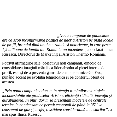
„Noua campanie de publicitate
are ca scop reconfirmarea poziţiei de lider a Ariston pe piaţa locală
de profil, brandul fiind unul cu tradiţie şi notorietate, în care peste
1,5 milioane de familii din România au încredere”
, a declarat Ilinca
Rusescu, Directorul de Marketing al Ariston Thermo România.
Potrivit afirmaţiilor sale, obiectivul noii campanii, dincolo de
consolidarea imaginii mărcii ca lider absolut al pieţei interne de
profil, este şi de a prezenta gama de centrale termice GalEvo,
punând accent pe evoluţia tehnologică şi pe confortul oferit de
acestea.
„Prin noua campanie aducem în atenţia românilor avantajele
incontestabile ale produselor Ariston: eficienţă ridicată, inovaţia şi
durabilitatea. În plus, dorim să prezentăm modelele de centrale
termice în condensare ce permit economii de până la 35% la
consumul de gaz şi, astfel, o scădere considerabilă a costurilor”
, a
mai spus Ilinca Rusescu.