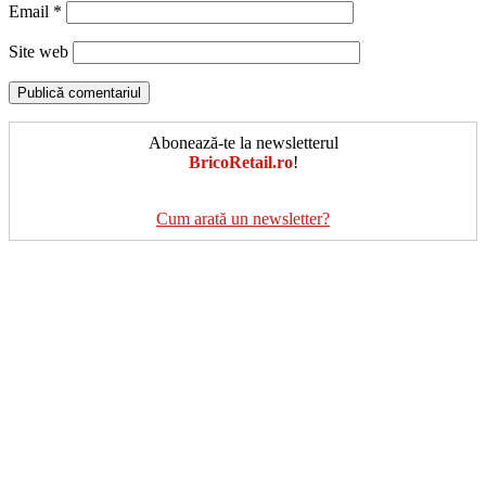
Email
*
Site web
Abonează-te la newsletterul
BricoRetail.ro
!
Cum arată un newsletter?