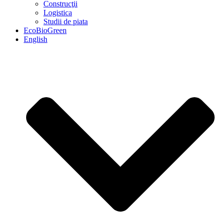
Construcţii
Logistica
Studii de piata
EcoBioGreen
English