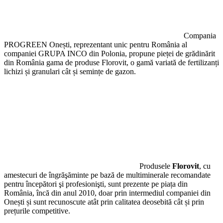
Compania
PROGREEN Onești, reprezentant unic pentru România al
companiei GRUPA INCO din Polonia, propune pieței de grădinărit
din România gama de produse Florovit, o gamă variată de fertilizanți
lichizi și granulari cât și semințe de gazon.
Produsele
Florovit
, cu
amestecuri de îngrăşăminte pe bază de multiminerale recomandate
pentru începători şi profesionişti, sunt prezente pe piața din
România, încă din anul 2010, doar prin intermediul companiei din
Onești și sunt recunoscute atât prin calitatea deosebită cât și prin
prețurile competitive.