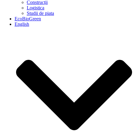
Construcţii
Logistica
Studii de piata
EcoBioGreen
English