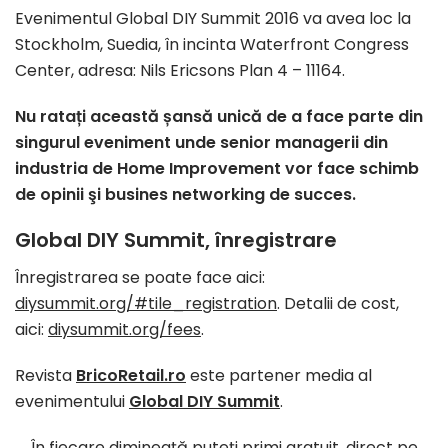
Evenimentul Global DIY Summit 2016 va avea loc la
Stockholm, Suedia, în incinta Waterfront Congress
Center, adresa: Nils Ericsons Plan 4 – 11164.
Nu ratați această șansă unică de a face parte din
singurul eveniment unde senior managerii din
industria de Home Improvement vor face schimb
de opinii şi busines networking de succes.
Global DIY Summit, înregistrare
Înregistrarea se poate face aici:
diysummit.org/#tile_registration
. Detalii de cost,
aici:
diysummit.org/fees
.
Revista
BricoRetail.ro
este partener media al
evenimentului
Global DIY Summit
.
În fiecare dimineaţă puteți primi gratuit, direct pe