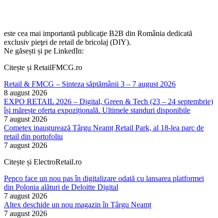
este cea mai importantă publicaţie B2B din România dedicată
exclusiv pieţei de retail de bricolaj (DIY).
Ne găsești și pe LinkedIn:
Citește și RetailFMCG.ro
Retail & FMCG – Sinteza săptămânii 3 – 7 august 2026
8 august 2026
EXPO RETAIL 2026 – Digital, Green & Tech (23 – 24 septembrie)
își mărește oferta expozițională. Ultimele standuri disponibile
7 august 2026
Cometex inaugurează Târgu Neamț Retail Park, al 18-lea parc de
retail din portofoliu
7 august 2026
Citește și ElectroRetail.ro
Pepco face un nou pas în digitalizare odată cu lansarea platformei
din Polonia alături de Deloitte Digital
7 august 2026
Altex deschide un nou magazin în Târgu Neamț
7 august 2026