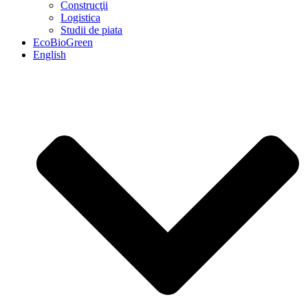
Construcţii
Logistica
Studii de piata
EcoBioGreen
English