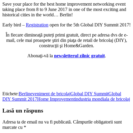
Save your place for the best home improvement networking event
taking place from 8 to 9 June 2017 in one of the most exciting and
historical cities in the world… Berlin!
Early bird –
Registration
open for the 5th Global DIY Summit 2017!
În fiecare dimineaţă puteți primi gratuit, direct pe adresa dvs de e-
mail, cele mai proaspete ştiri din piaţa de retail de bricolaj (DIY),
construcţii şi Home&Garden.
Abonaţi-vă la
newsletterul zilnic gratuit
.
Etichete:
Berlin
eveniment de bricolaj
Global DIY Summit
Global
DIY Summit 2017
Home Improvement
industria mondiala de bricolaj
Lasă un răspuns
Adresa ta de email nu va fi publicată.
Câmpurile obligatorii sunt
marcate cu
*