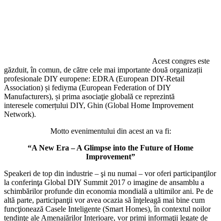
Acest congres este
găzduit, în comun, de către cele mai importante două organizații
profesionale DIY europene: EDRA (European DIY-Retail
Association) și fediyma (European Federation of DIY
Manufacturers), și prima asociaţie globală ce reprezintă
interesele comerțului DIY, Ghin (Global Home Improvement
Network).
Motto evenimentului din acest an va fi:
“A New Era – A Glimpse into the Future of Home
Improvement”
Speakeri de top din industrie – şi nu numai – vor oferi participanţilor
la conferinţa Global DIY Summit 2017 o imagine de ansamblu a
schimbărilor profunde din economia mondială a ultimilor ani. Pe de
altă parte, participanţii vor avea ocazia să înţeleagă mai bine cum
funcţionează Casele Inteligente (Smart Homes), în contextul noilor
tendinţe ale Amenajărilor Interioare, vor primi informaţii legate de