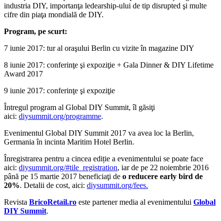
industria DIY, importanţa ledearship-ului de tip disrupted şi multe
cifre din piaţa mondială de DIY.
Program, pe scurt:
7 iunie 2017: tur al oraşului Berlin cu vizite în magazine DIY
8 iunie 2017: conferinţe şi expoziţie + Gala Dinner & DIY Lifetime
Award 2017
9 iunie 2017: conferinţe şi expoziţie
Întregul program al Global DIY Summit, îl găsiţi
aici:
diysummit.org/programme
.
Evenimentul Global DIY Summit 2017 va avea loc la Berlin,
Germania în incinta Maritim Hotel Berlin.
Înregistrarea pentru a cincea ediție a evenimentului se poate face
aici:
diysummit.org/#tile_registration
, iar de pe 22 noiembrie 2016
până pe 15 martie 2017 beneficiaţi de
o reducere early bird de
20%
. Detalii de cost, aici:
diysummit.org/fees.
Revista
BricoRetail.ro
este partener media al evenimentului
Global
DIY Summit
.