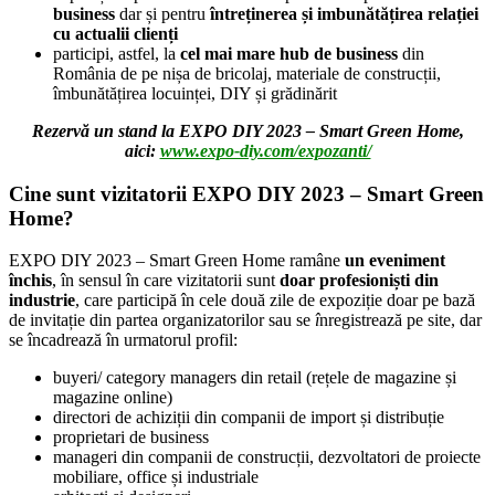
business
dar și pentru
întreținerea și imbunătățirea relației
cu actualii clienți
participi, astfel, la
cel mai mare hub de business
din
România de pe nișa de bricolaj, materiale de construcții,
îmbunătățirea locuinței, DIY și grădinărit
Rezervă un stand la EXPO DIY 2023 – Smart Green Home,
aici:
www.expo-diy.com/expozanti/
Cine sunt vizitatorii EXPO DIY 2023 – Smart Green
Home?
EXPO DIY 2023 – Smart Green Home ramâne
un eveniment
închis
, în sensul în care vizitatorii sunt
doar profesioniști din
industrie
, care participă în cele două zile de expoziție doar pe bază
de invitație din partea organizatorilor sau se
î
nregistrează pe site, dar
se încadrează în urmatorul profil:
buyeri/ category managers din retail (rețele de magazine și
magazine online)
directori de achiziții din companii de import și distribuție
proprietari de business
manageri din companii de construcții, dezvoltatori de proiecte
mobiliare, office și industriale