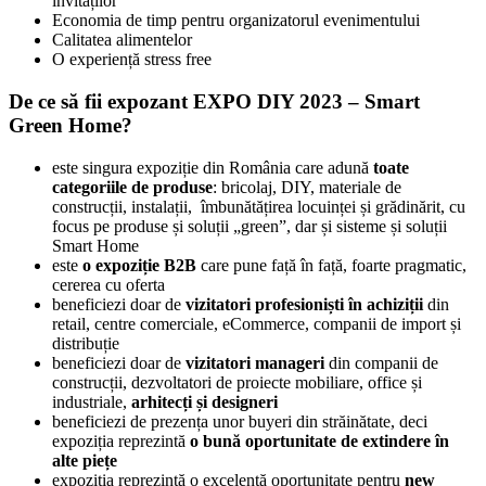
invitaților
Economia de timp pentru organizatorul evenimentului
Calitatea alimentelor
O experiență stress free
De ce să fii expozant EXPO DIY 2023 – Smart
Green Home?
este singura expoziție din România care adună
toate
categoriile de produse
: bricolaj, DIY, materiale de
construcții, instalații, îmbunătățirea locuinței și grădinărit, cu
focus pe produse și soluții „green”, dar și sisteme și soluții
Smart Home
este
o expoziție B2B
care pune față în față, foarte pragmatic,
cererea cu oferta
beneficiezi doar de
vizitatori profesioniști în achiziții
din
retail, centre comerciale, eCommerce, companii de import și
distribuție
beneficiezi doar de
vizitatori manageri
din companii de
construcții, dezvoltatori de proiecte mobiliare, office și
industriale,
arhitecți și designeri
beneficiezi de prezența unor buyeri din străinătate, deci
expoziția reprezintă
o bună oportunitate de extindere în
alte piețe
expoziția reprezintă o excelentă oportunitate pentru
new