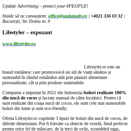
Update Advertising – protect your #PEOPLE!
Haide să ne cunoaștem:
office@updateadv.ro
|
+4021 336 03 32
|
București, Str. Doina nr. 9
Lifestyler – expozant
www.lifestyler.ro
Lifestyler.ro este un
brand românesc care promoveavă un stil de viață sănătos și
sustenabil în rândul românilor atât prin planuri alimentare
personalizate, cât și prin produse sustenabile.
Compania a importat în 2022 din Indonezia
boluri realizate 100%
din nucă de cocos
și lucrate manual de către localnici. Pentru că
sunt realizate din coaja nucii de cocos, ele sunt cele mai sustenabile
boluri din lume și sunt eco-friendly.
Oferta Lifestyler.ro cuprinde 3 tipuri de boluri din nucă de cocos, de
diferite dimensiuni. Pot fi folosite ca obiecte de veselă, fiind perfecte
pentru orice fel de mâncare, de la terci de ovăz, scrambled eggs,