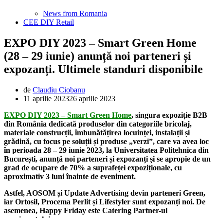
News from Romania
CEE DIY Retail
EXPO DIY 2023 – Smart Green Home
(28 – 29 iunie) anunță noi parteneri și
expozanți. Ultimele standuri disponibile
de
Claudiu Ciobanu
11 aprilie 2023
26 aprilie 2023
EXPO DIY 2023 – Smart Green Home
, singura expoziție B2B
din România dedicată produselor din categoriile bricolaj,
materiale construcții, îmbunătățirea locuinței, instalații și
grădină, cu focus pe soluții și produse „verzi”, care va avea loc
în perioada 28 – 29 iunie 2023, la Universitatea Politehnica din
București, anunță noi parteneri și expozanți și se apropie de un
grad de ocupare de 70% a suprafeței expoziționale, cu
aproximativ 3 luni înainte de eveniment.
Astfel, AOSOM și Update Advertising devin parteneri Green,
iar Ortosil, Procema Perlit și Lifestyler sunt expozanți noi. De
asemenea, Happy Friday este Catering Partner-ul