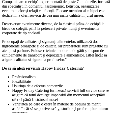
Compania are o echipă experimentată de peste 7 ani de zile, formată
din specialiști în domeniul gastronomic, logistică, organizarea
evenimentelor și relații cu clienții. Fiecare membru al echipei este
dedicat în a oferi servicii de cea mai înaltă calitate în jurul mesei.
Deserverște evenimente diverse, de la clasicul prânz de echipă la
birou cu colegii, până la petreceri private, nunți și evenimente
corporate de tip cocktail.
Preocupați de calitatea și siguranța alimentelor, utilizează doar
ingrediente proaspete și de calitate, iar preparatele sunt pregătite cu
atenție și pasiune. Folosesc tehnici moderne de gătit și dispun de
echipamente de transport și depozitare a alimentelor, astfel încât să
asigure calitatea și siguranța produselor.”
De ce să alegi serviciile Happy Friday Catering?
Profesionalism
Flexibilitate
Ușurința de a efectua comenzile
Happy Friday Catering furnizează servicii full service care se
asigură că totul decurge impecabil din momentul acceptării
ofertei până la strânsul mesei
Varietatea pe care o oferă în materie de opțiuni de meniu,
astfel încât să se potrivească gusturilor și preferințelor tuturor