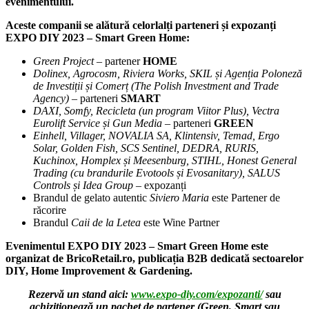
evenimentului.
Aceste companii se alătură celorlalți parteneri și expozanți
EXPO DIY 2023 – Smart Green Home:
Green Project –
partener
HOME
Dolinex, Agrocosm,
Riviera Works, SKIL și Agenția Poloneză
de Investiții și Comerț (The Polish Investment and Trade
Agency) –
parteneri
SMART
DAXI, Somfy, Recicleta (un program Viitor Plus), Vectra
Eurolift Service și Gun Media –
parteneri
GREEN
Einhell, Villager, NOVALIA SA, Klintensiv, Temad, Ergo
Solar, Golden Fish, SCS Sentinel, DEDRA, RURIS,
Kuchinox, Homplex și Meesenburg, STIHL, Honest General
Trading (cu brandurile Evotools și Evosanitary), SALUS
Controls și Idea Group –
expozanți
Brandul de gelato autentic
Siviero Maria
este Partener de
răcorire
Brandul
Caii de la Letea
este Wine Partner
Evenimentul EXPO DIY 2023 – Smart Green Home este
organizat de BricoRetail.ro, publicația B2B dedicată sectoarelor
DIY, Home Improvement & Gardening.
Rezervă un stand aici:
www.expo-diy.com/expozanti/
sau
achiziționează un pachet de partener (Green, Smart sau