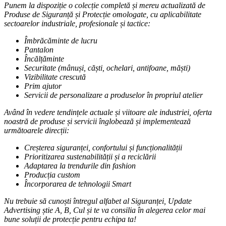
Punem la dispoziție o colecție completă și mereu actualizată de
Produse de Siguranță și Protecție omologate, cu aplicabilitate
sectoarelor industriale, profesionale și tactice:
Îmbrăcăminte de lucru
Pantalon
Încălțăminte
Securitate (mânuși, căști, ochelari, antifoane, măști)
Vizibilitate crescută
Prim ajutor
Servicii de personalizare a produselor în propriul atelier
Având în vedere tendințele actuale și viitoare ale industriei, oferta
noastră de produse și servicii înglobează și implementează
următoarele direcții:
Creșterea siguranței, confortului și funcționalității
Prioritizarea sustenabilității și a reciclării
Adaptarea la trendurile din fashion
Producția custom
Încorporarea de tehnologii Smart
Nu trebuie să cunoști întregul alfabet al Siguranței, Update
Advertising știe A, B, Cul și te va consilia în alegerea celor mai
bune soluții de protecție pentru echipa ta!