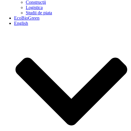
Construcţii
Logistica
Studii de piata
EcoBioGreen
English