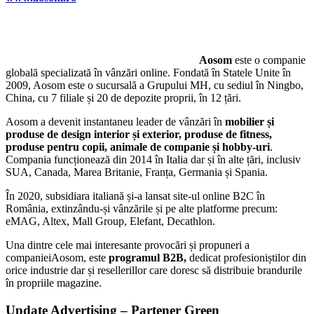
Aosom
este o companie
globală specializată în vânzări online. Fondată în Statele Unite în
2009, Aosom este o sucursală a Grupului MH, cu sediul în Ningbo,
China, cu 7 filiale și 20 de depozite proprii, în 12 țări.
Aosom a devenit instantaneu leader de vânzări în
mobilier și
produse de design interior și exterior, produse de fitness,
produse pentru copii, animale de companie și hobby-uri
.
Compania funcționează din 2014 în Italia dar și în alte țări, inclusiv
SUA, Canada, Marea Britanie, Franța, Germania și Spania.
În 2020, subsidiara italiană și-a lansat site-ul online B2C în
România, extinzându-și vânzările și pe alte platforme precum:
eMAG, Altex, Mall Group, Elefant, Decathlon.
Una dintre cele mai interesante provocări și propuneri a
companieiAosom, este
programul B2B,
dedicat profesioniștilor din
orice industrie dar și resellerillor care doresc să distribuie brandurile
în propriile magazine.
Update Advertising – Partener Green