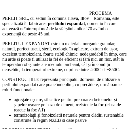
PROCEMA
PERLIT SRL, cu sediul în comuna Jilava, Ilfov – Romania, este
specializată în fabricarea
perlitului expandat
, domeniu în care
activează neîntrerupt încă de la sfârșitul anilor ’70 având o
experiență de peste 45 ani.
PERLITUL EXPANDAT este un material anorganic granular,
natural, perfect uscat, steril, ecologic în aplicare, extrem de ușor,
excelent termoizolant, foarte stabil chimic, nedegradabil în timp, care
nu arde și poate fi utilizat la fel de eficient și fără nici un risc, atât la
temperaturi obișnuite ale mediului ambiant, cât și în condiții
deosebite, la temperaturi extreme, cuprinse intre -200C si +850C.
CONSTRUCȚIILE reprezintă principalul domeniu de utilizare a
perlitului expandat care poate îndeplini, cu precădere, următoarele
roluri funcționale:
agregate ușoare, silicatice pentru prepararea betoanelor și
șapelor ușoare pe baza de ciment, rezistente la foc (clasa de
reacție la foc A1)
termoizolații și fonoizolatii naturale pentru clădiri sustenabile
construite în regim NZEB și case pasive