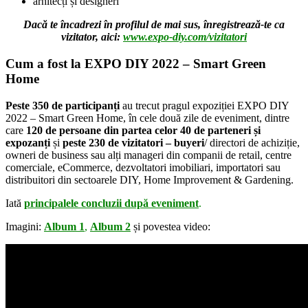
arhitecți și designeri
Dacă te încadrezi în profilul de mai sus, înregistrează-te ca
vizitator, aici:
www.expo-diy.com/vizitatori
Cum a fost la EXPO DIY 2022 – Smart Green
Home
Peste 350 de participanți
au trecut pragul expoziției EXPO DIY
2022 – Smart Green Home, în cele două zile de eveniment, dintre
care
120 de persoane din partea celor 40 de parteneri și
expozanți
și
peste 230 de vizitatori – buyeri
/ directori de achiziție,
owneri de business sau alți manageri din companii de retail, centre
comerciale, eCommerce, dezvoltatori imobiliari, importatori sau
distribuitori din sectoarele DIY, Home Improvement & Gardening.
Iată
principalele concluzii după eveniment
.
Imagini:
Album 1
,
Album 2
și povestea video: