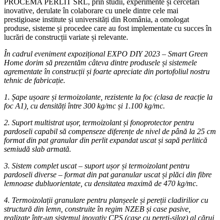
PROCEMA PERLIT SRL, prin studii, experimente și cercetări
inovative, derulate în colaborare cu unele dintre cele mai
prestigioase institute și universități din România, a omologat
produse, sisteme și procedee care au fost implementate cu succes în
lucrări de construcții variate și relevante.
În cadrul eveniment expozițional EXPO DIY 2023 – Smart Green
Home dorim să prezentăm câteva dintre produsele și sistemele
agrementate în construcții și foarte apreciate din portofoliul nostru
tehnic de fabricație.
1. Șape ușoare și termoizolante, rezistente la foc (clasa de reacție la
foc A1), cu densități între 300 kg/mc și 1.100 kg/mc.
2. Suport multistrat ușor, termoizolant și fonoprotector pentru
pardoseli capabil să compenseze diferențe de nivel de până la 25 cm
format din pat granular din perlit expandat uscat și sapă perlitică
semiudă slab armată.
3. Sistem complet uscat – suport ușor și termoizolant pentru
pardoseli diverse – format din pat garanular uscat și plăci din fibre
lemnoase dubluorientate, cu densitatea maximă de 470 kg/mc.
4. Termoizolații granulare pentru planșeele și pereții cladirilior cu
structură din lemn, construite în regim NZEB și case pasive,
realizate într-un sistemul inovativ CPS (case cu pereți-siloz) al cărui