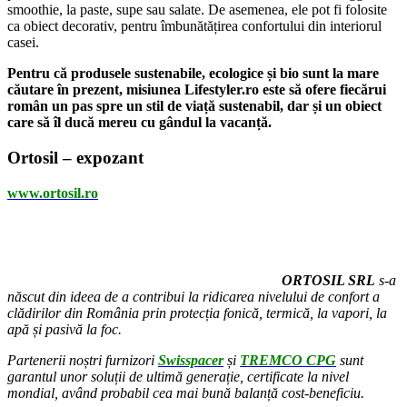
smoothie, la paste, supe sau salate. De asemenea, ele pot fi folosite
ca obiect decorativ, pentru îmbunătățirea confortului din interiorul
casei.
Pentru că produsele sustenabile, ecologice și bio sunt la mare
căutare în prezent, misiunea Lifestyler.ro este să ofere fiecărui
român un pas spre un stil de viață sustenabil, dar și un obiect
care să îl ducă mereu cu gândul la vacanță.
Ortosil – expozant
www.ortosil.ro
ORTOSIL SRL
s-a
născut din ideea de a contribui la ridicarea nivelului de confort a
clădirilor din România prin protecția fonică, termică, la vapori, la
apă și pasivă la foc.
Partenerii noștri furnizori
Swisspacer
și
TREMCO CPG
sunt
garantul unor soluții de ultimă generație, certificate la nivel
mondial, având probabil cea mai bună balanță cost-beneficiu.