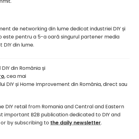
ummit.
nt de networking din lume dedicat industriei DIY și
o este pentru a 5-a oară singurul partener media
 DIY din lume.
ul DIY din România și
ro
, cea mai
lui DIY și Home Improvement din România, direct sau
he DIY retail from Romania and Central and Eastern
st important B2B publication dedicated to DIY and
or by subscribing to
the daily newsletter
.