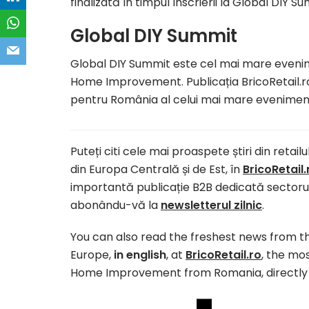
finalizată în timpul înscrierii la Global DIY S
Global DIY Summit
Global DIY Summit este cel mai mare evenime
Home Improvement. Publicația BricoRetail.r
pentru România al celui mai mare eveniment
Puteți citi cele mai proaspete știri din retail
din Europa Centrală și de Est, în
BricoRetail.
importantă publicație B2B dedicată sectoru
abonându-vă la
newsletterul zilnic
.
You can also read the freshest news from t
Europe,
in english
, at
BricoRetail.ro
, the mo
Home Improvement from Romania, directly 