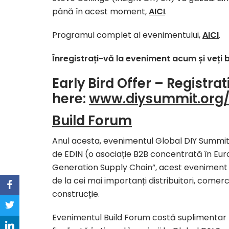
până în acest moment,
AICI
.
Programul complet al evenimentului,
AICI
.
Înregistrați-vă la eveniment acum și veți b
Early Bird Offer – Registrat
here:
www.diysummit.org/
Build Forum
Anul acesta, evenimentul Global DIY Summit
de EDIN (o asociație B2B concentrată în Eur
Generation Supply Chain”, acest eveniment re
de la cei mai importanți distribuitori, comer
construcție.
Evenimentul Build Forum costă suplimentar 4