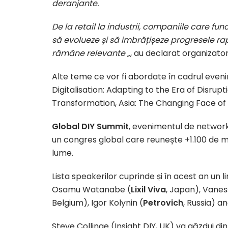
deranjante.
De la retail la industrii, companiile care f
să evolueze și să imbrățișeze progresele rap
rămâne relevante „
, au declarat organizator
Alte teme ce vor fi abordate în cadrul even
Digitalisation: Adapting to the Era of Disru
Transformation, Asia: The Changing Face o
Global DIY Summit
, evenimentul de network
un congres global care reunește +1.100 de m
lume.
Lista speakerilor cuprinde și în acest an un 
Osamu Watanabe (
Lixil Viva
, Japan), Vanes
Belgium), Igor Kolynin (
Petrovich
, Russia) a
Steve Collinge (Insight DIY, UK) va găzdui din