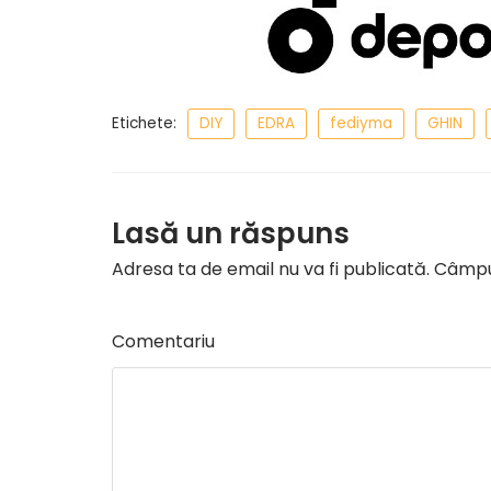
Etichete:
DIY
EDRA
fediyma
GHIN
Lasă un răspuns
Adresa ta de email nu va fi publicată.
Câmpur
Comentariu