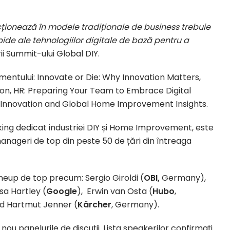
uncționează în modele tradiționale de business trebuie
ide ale tehnologiilor digitale de bază pentru a
ii Summit-ului Global DIY.
imentului: Innovate or Die: Why Innovation Matters,
ption, HR: Preparing Your Team to Embrace Digital
f Innovation and Global Home Improvement Insights.
ing dedicat industriei DIY și Home Improvement, este
anageri de top din peste 50 de țări din întreaga
lineup de top precum: Sergio Giroldi (
OBI,
Germany),
sa Hartley (
Google
), Erwin van Osta (
Hubo
,
nd Hartmut Jenner (
Kärcher
, Germany).
 nou panelurile de discuții. Lista speakerilor confirmați