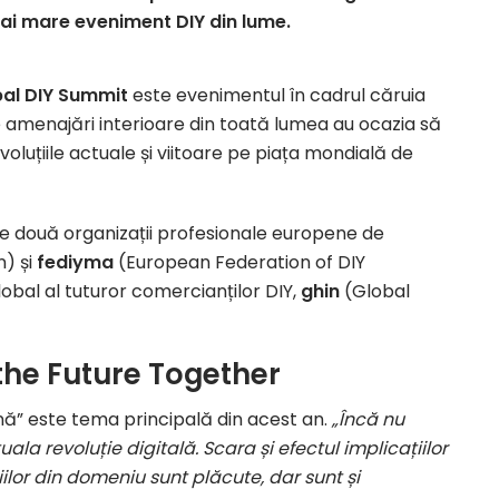
ai mare eveniment DIY din lume.
al DIY Summit
este evenimentul în cadrul căruia
i de amenajări interioare din toată lumea au ocazia să
oluțiile actuale și viitoare pe piața mondială de
e două organizații profesionale europene de
n) și
fediyma
(European Federation of DIY
obal al tuturor comercianților DIY,
ghin
(Global
the Future Together
nă” este tema principală din acest an.
„Încă nu
la revoluție digitală. Scara și efectul implicațiilor
lor din domeniu sunt plăcute, dar sunt și