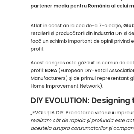
partener media pentru România al celui m
Aflat în acest an la cea de-a 7-a ediție,
Glob
retailerii și producătorii din industria DIY ș
facă un schimb important de opinii privind ev
profil.
Acest congres este găzduit în comun de cel
profil:
EDRA
(European DIY-Retail Associatio
Manufacturers) și de primul reprezentant gl
Home Improvement Network).
DIY EVOLUTION: Designing 
„EVOLUȚIA DIY: Proiectarea viitorului împreu
realizăm cât de rapidă și profundă este actua
acesteia asupra consumatorilor și companii