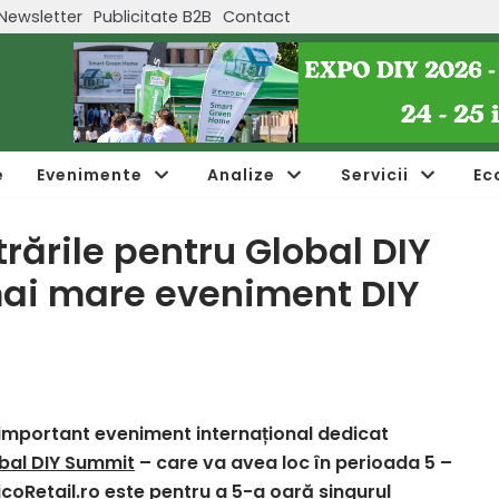
Newsletter
Publicitate B2B
Contact
e
Evenimente
Analize
Servicii
Ec
rările pentru Global DIY
mai mare eveniment DIY
i important eveniment internațional dedicat
bal DIY Summit
– care va avea loc în perioada 5 –
BricoRetail.ro este pentru a 5-a oară singurul