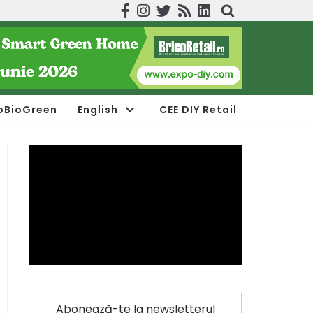
oBioGreen
English
CEE DIY Retail
Abonează-te la newsletterul