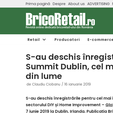
Prima pagină
Despre
About us
ADVERTISING
Sari
la
conținut
Retail
Producatori
E-commerc
S-au deschis înregist
Summit Dublin, cel 
din lume
de
Claudiu Ciobanu
16 ianuarie 2019
S-au deschis înregistrările pentru cel ma
sectorului DIY și Home Improvement –
Glo
7 iunie 2019 la Dublin, Irlanda. Publicația 