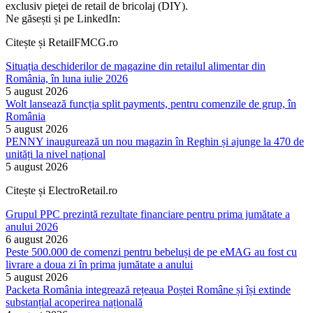
exclusiv pieţei de retail de bricolaj (DIY).
Ne găsești și pe LinkedIn:
Citește și RetailFMCG.ro
Situația deschiderilor de magazine din retailul alimentar din
România, în luna iulie 2026
5 august 2026
Wolt lansează funcția split payments, pentru comenzile de grup, în
România
5 august 2026
PENNY inaugurează un nou magazin în Reghin și ajunge la 470 de
unități la nivel național
5 august 2026
Citește și ElectroRetail.ro
Grupul PPC prezintă rezultate financiare pentru prima jumătate a
anului 2026
6 august 2026
Peste 500.000 de comenzi pentru bebeluși de pe eMAG au fost cu
livrare a doua zi în prima jumătate a anului
5 august 2026
Packeta România integrează rețeaua Poștei Române și își extinde
substanțial acoperirea națională