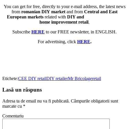
You can get for free, directly to your e-mail address, the latest news
from
romanian DIY market
and from
Central and East
European markets
related with
DIY and
home improvement retail
.
Subscribe
HERE
to our FREE newsletter, in ENGLISH.
For advertising, click
HERE
.
Etichete:
CEE DIY retail
DIY retailer
Mr Bricolage
retail
Lasă un răspuns
Adresa ta de email nu va fi publicată.
Câmpurile obligatorii sunt
marcate cu
*
Comentariu