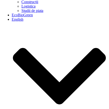
Construcţii
Logistica
Studii de piata
EcoBioGreen
English