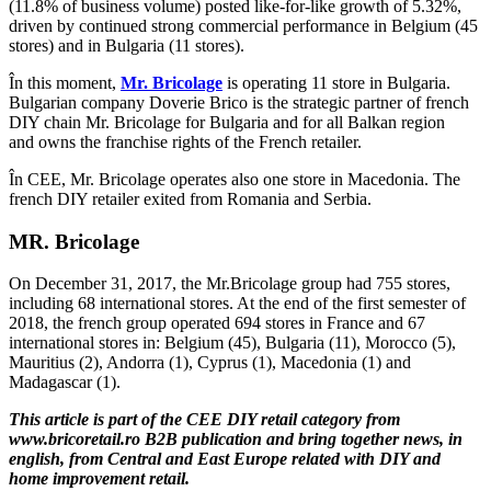
(11.8% of business volume) posted like-for-like growth of 5.32%,
driven by continued strong commercial performance in Belgium (45
stores) and in Bulgaria (11 stores).
În this moment,
Mr. Bricolage
is operating 11 store in Bulgaria.
Bulgarian company Doverie Brico is the strategic partner of french
DIY chain Mr. Bricolage for Bulgaria and for all Balkan region
and owns the franchise rights of the French retailer.
În CEE, Mr. Bricolage operates also one store in Macedonia. The
french DIY retailer exited from Romania and Serbia.
MR. Bricolage
On December 31, 2017, the Mr.Bricolage group had 755 stores,
including 68 international stores. At the end of the first semester of
2018, the french group operated 694 stores in France and 67
international stores in: Belgium (45), Bulgaria (11), Morocco (5),
Mauritius (2), Andorra (1), Cyprus (1), Macedonia (1) and
Madagascar (1).
This article is part of the CEE DIY retail category from
www.bricoretail.ro B2B publication and bring together news, in
english, from Central and East Europe related with DIY and
home improvement retail.