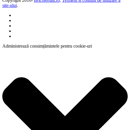
Copyright 2010-
BricoRetail.ro
.
Termeni si conditii de utilizare a
site-ului
.
Administrează consimțămintele pentru cookie-uri