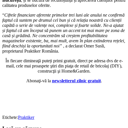
Bucureşti
, și se bucură de recunoștința și aprecierea clienților pentru
calitatea produselor oferite.
“
Cifrele financiare aferente primelor trei luni ale anului ne confirmă
faptul că suntem pe drumul cel bun și că relația noastră cu clienții
capătă o serie de valențe noi, complexe și foarte solide. Ne-a ajutat
și faptul că am început să punem un accent tot mai mare pe zona de
casă și grădină. Ne concentrăm să creștem profitabilitatea
magazinelor existente, ba, mai mult, avem în plan extinderea rețelei,
fiind deschiși la oportunitati noi”
, a declarat Omer Susli,
proprietarul Praktiker România.
În fiecare dimineaţă puteți primi gratuit, direct pe adresa dvs de e-
mail, cele mai proaspete ştiri din piaţa de retail de bricolaj (DIY),
construcţii şi Home&Garden.
Abonaţi-vă la
newsletterul zilnic gratuit
.
Etichete:
Praktiker