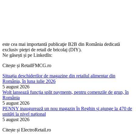
este cea mai importantă publicaţie B2B din România dedicată
exclusiv pieţei de retail de bricolaj (DIY).
Ne găsești și pe LinkedIn:
Citește și RetailFMCG.ro
Situația deschiderilor de magazine din retailul alimentar din
România, în luna iulie 2026
5 august 2026
Wolt lansează funcția split payments, pentru comenzile de grup, în
România
5 august 2026
PENNY inaugurează un nou magazin în Reghin și ajunge la 470 de
unități la nivel național
5 august 2026
Citește și ElectroRetail.ro