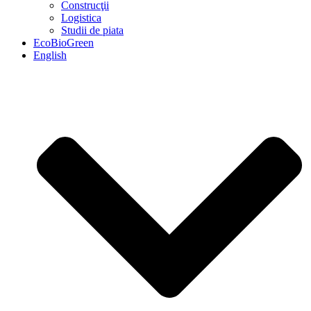
Construcţii
Logistica
Studii de piata
EcoBioGreen
English