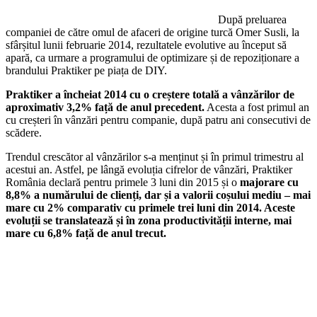
După preluarea
companiei de către omul de afaceri de origine turcă Omer Susli, la
sfârșitul lunii februarie 2014, rezultatele evolutive au început să
apară, ca urmare a programului de optimizare și de repoziționare a
brandului Praktiker pe piața de DIY.
Praktiker a încheiat 2014 cu o creștere totală a vânzărilor de
aproximativ 3,2% față de anul precedent.
Acesta a fost primul an
cu creșteri în vânzări pentru companie, după patru ani consecutivi de
scădere.
Trendul crescător al vânzărilor s-a menținut și în primul trimestru al
acestui an. Astfel, pe lângă evoluția cifrelor de vânzări, Praktiker
România declară pentru primele 3 luni din 2015 și o
majorare cu
8,8% a numărului de clienți, dar și a valorii coșului mediu – mai
mare cu 2% comparativ cu primele trei luni din 2014. Aceste
evoluții se translatează și în zona productivității interne, mai
mare cu 6,8% față de anul trecut.