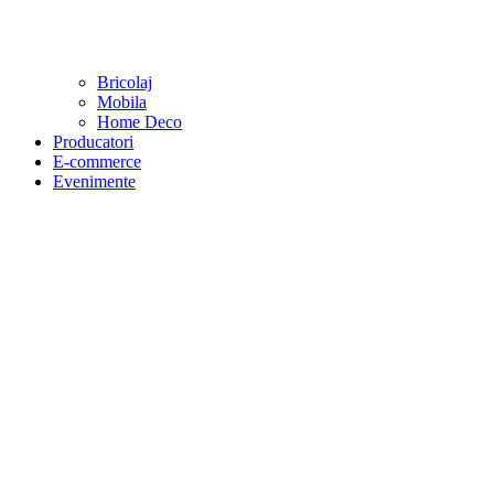
Bricolaj
Mobila
Home Deco
Producatori
E-commerce
Evenimente