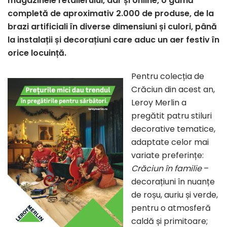
magazinele retailerului, dar și online, o gamă
completă de aproximativ 2.000 de produse, de la
brazi artificiali în diverse dimensiuni și culori, până
la instalații și decorațiuni care aduc un aer festiv în
orice locuință.
Pentru colecția de
Crăciun din acest an,
Leroy Merlin a
pregătit patru stiluri
decorative tematice,
adaptate celor mai
variate preferințe:
Crăciun în familie
–
decorațiuni în nuanțe
de roșu, auriu și verde,
pentru o atmosferă
caldă și primitoare;