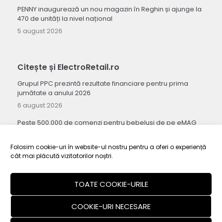
PENNY inaugurează un nou magazin în Reghin și ajunge la
470 de unități la nivel național
5 august 2026
Citește și ElectroRetail.ro
Grupul PPC prezintă rezultate financiare pentru prima
jumătate a anului 2026
6 august 2026
Peste 500.000 de comenzi pentru bebeluși de pe eMAG
au fost cu livrare a doua zi în prima jumătate a anului
5 august 2026
Folosim cookie-uri în website-ul nostru pentru a oferi o experiență
cât mai plăcută vizitatorilor noștri.
Packeta România integrează rețeaua Poștei Române și își
extinde substanțial acoperirea națională
TOATE COOKIE-URILE
4 august 2026
COOKIE-URI NECESARE