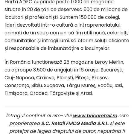
Harta ADEO cuprinde peste 1.000 de magazine
situate în 20 de țări ce deservesc 500 de milioane de
locuitori și profesioniști. Suntem 150.000 de colegi,
lideri dezvoltați într-o cultură a intraprenoriatului,
animați de un scop comun: să fim utili nouă, celorlalți,
comunităților și întregii lumi, să oferim soluții eficiente
și responsabile de îmbunătățire a locuințelor.
În România funcționează 25 magazine Leroy Merlin,
cu aproape 3.500 de angajați în 16 orașe: București,
Cluj-Napoca, Craiova, Ploiești, Pitești, Brașov,
Constanța, Sibiu, Suceava, Târgu Mureș, Bacău, Iași,
Timișoara, Oradea, Târgoviște și Arad.
Întregul conținut al site-ului
www.bricoretail.ro
este
proprietatea
S.C. Retail FMCG Media S.R.L.
și este
protejat de legea dreptului de autor, neputând fi