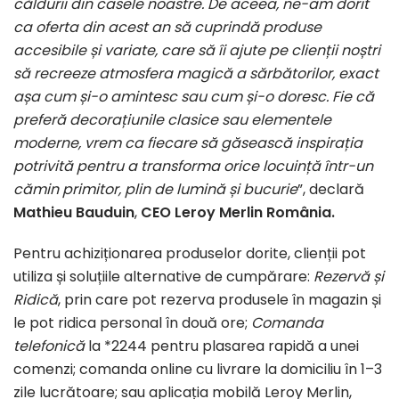
căldurii din casele noastre. De aceea, ne-am dorit
ca oferta din acest an să cuprindă produse
accesibile și variate, care să îi ajute pe clienții noștri
să recreeze atmosfera magică a sărbătorilor, exact
așa cum și-o amintesc sau cum și-o doresc. Fie că
preferă decorațiunile clasice sau elementele
moderne, vrem ca fiecare să găsească inspirația
potrivită pentru a transforma orice locuință într-un
cămin primitor, plin de lumină și bucurie
”, declară
Mathieu Bauduin
,
CEO Leroy Merlin România.
Pentru achiziționarea produselor dorite, clienții pot
utiliza și soluțiile alternative de cumpărare:
Rezervă și
Ridică
, prin care pot rezerva produsele în magazin și
le pot ridica personal în două ore;
Comanda
telefonică
la *2244 pentru plasarea rapidă a unei
comenzi; comanda online cu livrare la domiciliu în 1–3
zile lucrătoare; sau aplicația mobilă Leroy Merlin,