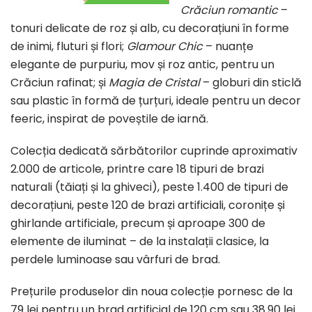
Crăciun romantic
–
tonuri delicate de roz și alb, cu decorațiuni în forme
de inimi, fluturi și flori;
Glamour Chic
– nuanțe
elegante de purpuriu, mov și roz antic, pentru un
Crăciun rafinat; și
Magia de Cristal
– globuri din sticlă
sau plastic în formă de țurțuri, ideale pentru un decor
feeric, inspirat de poveștile de iarnă.
Colecția dedicată sărbătorilor cuprinde aproximativ
2.000 de articole, printre care 18 tipuri de brazi
naturali (tăiați și la ghiveci), peste 1.400 de tipuri de
decorațiuni, peste 120 de brazi artificiali, coronițe și
ghirlande artificiale, precum și aproape 300 de
elemente de iluminat – de la instalații clasice, la
perdele luminoase sau vârfuri de brad.
Prețurile produselor din noua colecție pornesc de la
79 lei pentru un brad artificial de 120 cm sau 38.90 lei