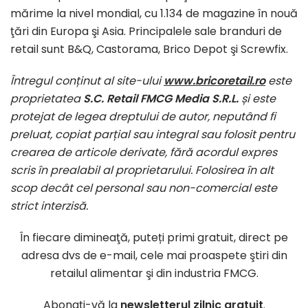
mărime la nivel mondial, cu 1.134 de magazine în nouă
ţări din Europa şi Asia. Principalele sale branduri de
retail sunt B&Q, Castorama, Brico Depot şi Screwfix.
Întregul conținut al site-ului
www.bricoretail.ro
este
proprietatea
S.C. Retail FMCG Media S.R.L.
și este
protejat de legea dreptului de autor, neputând fi
preluat, copiat parțial sau integral sau folosit pentru
crearea de articole derivate, fără acordul expres
scris în prealabil al proprietarului. Folosirea în alt
scop decât cel personal sau non-comercial este
strict interzisă.
În fiecare dimineaţă, puteți primi gratuit, direct pe
adresa dvs de e-mail, cele mai proaspete ştiri din
retailul alimentar şi din industria FMCG.
Abonaţi-vă la
newsletterul zilnic gratuit
.