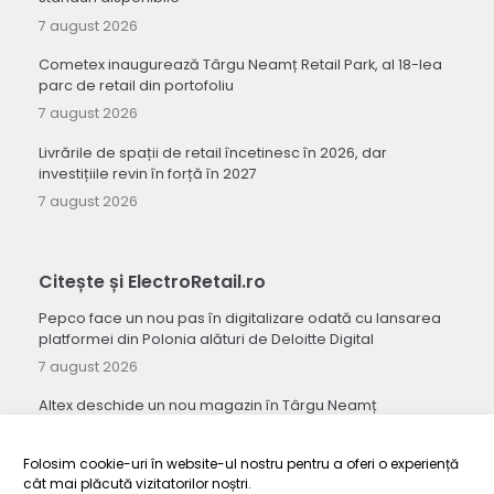
7 august 2026
Cometex inaugurează Târgu Neamț Retail Park, al 18-lea
parc de retail din portofoliu
7 august 2026
Livrările de spații de retail încetinesc în 2026, dar
investițiile revin în forță în 2027
7 august 2026
Citește și ElectroRetail.ro
Pepco face un nou pas în digitalizare odată cu lansarea
platformei din Polonia alături de Deloitte Digital
7 august 2026
Altex deschide un nou magazin în Târgu Neamț
7 august 2026
Folosim cookie-uri în website-ul nostru pentru a oferi o experiență
Seria Galaxy Z de la Samsung stabilește un record pentru
cât mai plăcută vizitatorilor noștri.
cel mai mare număr de precomenzi înregistrat vreodată