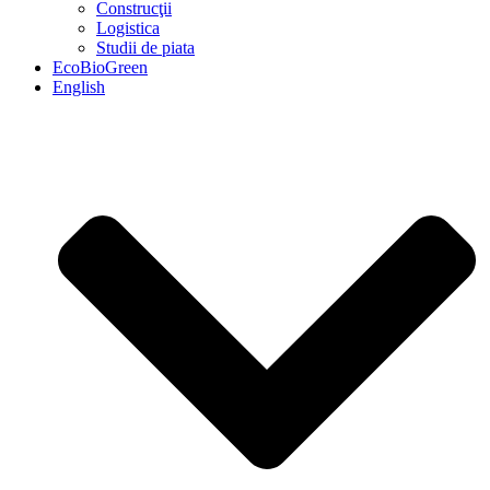
Construcţii
Logistica
Studii de piata
EcoBioGreen
English