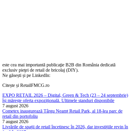
este cea mai importantă publicaţie B2B din România dedicată
exclusiv pieţei de retail de bricolaj (DIY).
Ne găsești și pe LinkedIn:
Citește și RetailFMCG.ro
EXPO RETAIL 2026 – Digital, Green & Tech (23 – 24 septembrie)
își mărește oferta expozițională. Ultimele standuri disponibile
7 august 2026
Cometex inaugurează Târgu Neamț Retail Park, al 18-lea parc de
retail din portofoliu
7 august 2026
Livrările de spații de retail încetinesc în 2026, dar investițiile revin în