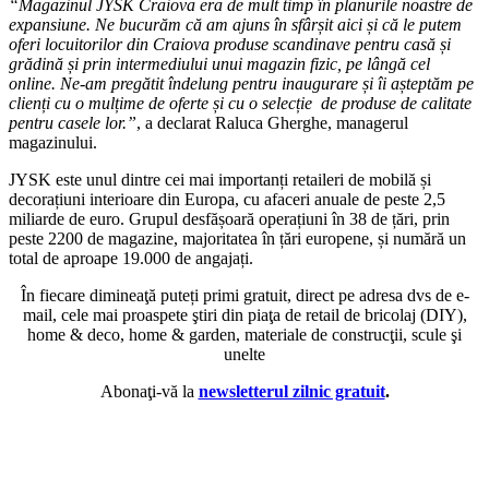
“Magazinul JYSK Craiova era de mult timp în planurile noastre de
expansiune. Ne bucurăm că am ajuns în sfârșit aici și că le putem
oferi locuitorilor din Craiova produse scandinave pentru casă și
grădină și prin intermediului unui magazin fizic, pe lângă cel
online. Ne-am pregătit îndelung pentru inaugurare și îi așteptăm pe
clienți cu o mulțime de oferte și cu o selecție de produse de calitate
pentru casele lor.”
, a declarat Raluca Gherghe, managerul
magazinului.
JYSK este unul dintre cei mai importanți retaileri de mobilă și
decorațiuni interioare din Europa, cu afaceri anuale de peste 2,5
miliarde de euro. Grupul desfășoară operațiuni în 38 de țări, prin
peste 2200 de magazine, majoritatea în țări europene, și numără un
total de aproape 19.000 de angajați.
În fiecare dimineaţă puteți primi gratuit, direct pe adresa dvs de e-
mail, cele mai proaspete ştiri din piaţa de retail de bricolaj (DIY),
home & deco, home & garden, materiale de construcţii, scule şi
unelte
Abonaţi-vă la
newsletterul zilnic gratuit
.