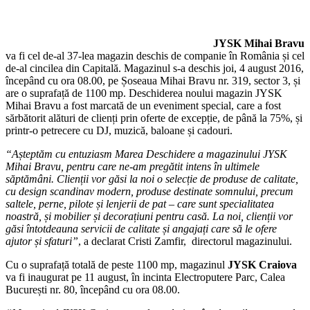
JYSK Mihai Bravu
va fi cel de-al 37-lea magazin deschis de companie în România și cel
de-al cincilea din Capitală. Magazinul s-a deschis joi, 4 august 2016,
începând cu ora 08.00, pe Șoseaua Mihai Bravu nr. 319, sector 3, și
are o suprafață de 1100 mp. Deschiderea noului magazin JYSK
Mihai Bravu a fost marcată de un eveniment special, care a fost
sărbătorit alături de clienți prin oferte de excepție, de până la 75%, și
printr-o petrecere cu DJ, muzică, baloane și cadouri.
“Așteptăm cu entuziasm Marea Deschidere a magazinului JYSK
Mihai Bravu, pentru care ne-am pregătit intens în ultimele
săptămâni. Clienții vor găsi la noi o selecție de produse de calitate,
cu design scandinav modern, produse destinate somnului, precum
saltele, perne, pilote și lenjerii de pat – care sunt specialitatea
noastră, și mobilier și decorațiuni pentru casă. La noi, clienții vor
găsi întotdeauna servicii de calitate și angajați care să le ofere
ajutor și sfaturi”
, a declarat Cristi Zamfir, directorul magazinului.
Cu o suprafață totală de peste 1100 mp, magazinul
JYSK Craiova
va fi inaugurat pe 11 august, în incinta Electroputere Parc, Calea
București nr. 80, începând cu ora 08.00.