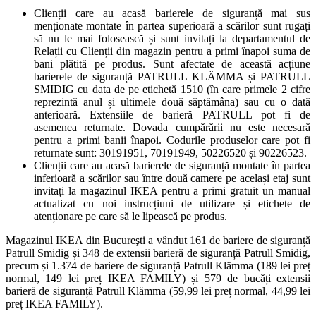
Clienții care au acasă barierele de siguranță mai sus
menționate montate în partea superioară a scărilor sunt rugați
să nu le mai folosească și sunt invitați la departamentul de
Relații cu Clienții din magazin pentru a primi înapoi suma de
bani plătită pe produs. Sunt afectate de această acțiune
barierele de siguranță PATRULL KLÄMMA și PATRULL
SMIDIG cu data de pe etichetă 1510 (în care primele 2 cifre
reprezintă anul și ultimele două săptămâna) sau cu o dată
anterioară. Extensiile de barieră PATRULL pot fi de
asemenea returnate. Dovada cumpărării nu este necesară
pentru a primi banii înapoi. Codurile produselor care pot fi
returnate sunt: 30191951, 70191949, 50226520 și 90226523.
Clienții care au acasă barierele de siguranță montate în partea
inferioară a scărilor sau între două camere pe același etaj sunt
invitați la magazinul IKEA pentru a primi gratuit un manual
actualizat cu noi instrucțiuni de utilizare și etichete de
atenționare pe care să le lipească pe produs.
Magazinul IKEA din Bucureşti a vândut 161 de bariere de siguranță
Patrull Smidig și 348 de extensii barieră de siguranță Patrull Smidig,
precum și 1.374 de bariere de siguranță Patrull Klämma (189 lei preț
normal, 149 lei preț IKEA FAMILY) și 579 de bucăți extensii
barieră de siguranță Patrull Klämma (59,99 lei preț normal, 44,99 lei
preț IKEA FAMILY).