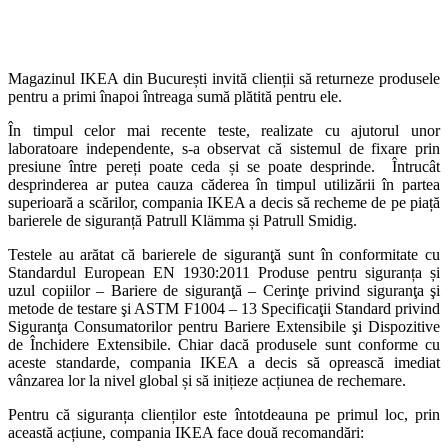
Magazinul IKEA din București invită clienții să returneze produsele
pentru a primi înapoi întreaga sumă plătită pentru ele.
În timpul celor mai recente teste, realizate cu ajutorul unor
laboratoare independente, s-a observat că sistemul de fixare prin
presiune între pereți poate ceda și se poate desprinde.
Întrucât
desprinderea ar putea cauza căderea în timpul utilizării în partea
superioară a scărilor, compania IKEA a decis să recheme de pe piață
barierele de siguranță Patrull Klämma și Patrull Smidig.
Testele au arătat că barierele de siguranţă sunt în conformitate cu
Standardul European EN 1930:2011 Produse pentru siguranța și
uzul copiilor – Bariere de siguranţă – Cerinţe privind siguranţa şi
metode de testare şi ASTM F1004 – 13 Specificaţii Standard privind
Siguranţa Consumatorilor pentru Bariere Extensibile şi Dispozitive
de Închidere Extensibile. Chiar dacă produsele sunt conforme cu
aceste standarde, compania IKEA a decis să oprească imediat
vânzarea lor la nivel global și să inițieze acțiunea de rechemare.
Pentru că siguranța clienților este întotdeauna pe primul loc, prin
această acțiune, compania IKEA face două recomandări: