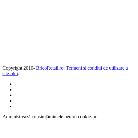
Copyright 2010-
BricoRetail.ro
.
Termeni si conditii de utilizare a
site-ului
.
Administrează consimțămintele pentru cookie-uri