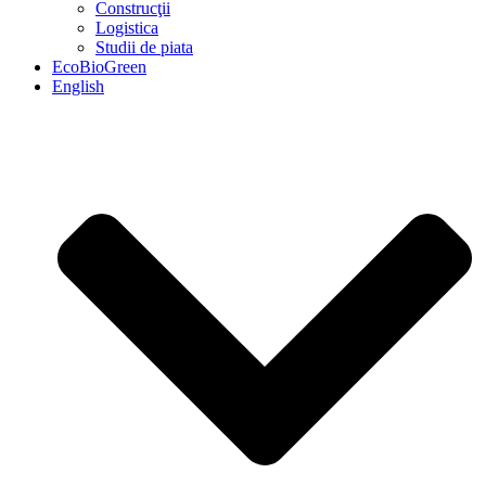
Construcţii
Logistica
Studii de piata
EcoBioGreen
English