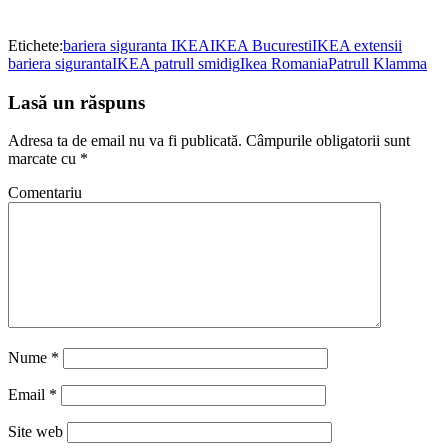
Etichete:
bariera siguranta IKEA
IKEA Bucuresti
IKEA extensii
bariera siguranta
IKEA patrull smidig
Ikea Romania
Patrull Klamma
Lasă un răspuns
Adresa ta de email nu va fi publicată.
Câmpurile obligatorii sunt
marcate cu
*
Comentariu
Nume
*
Email
*
Site web