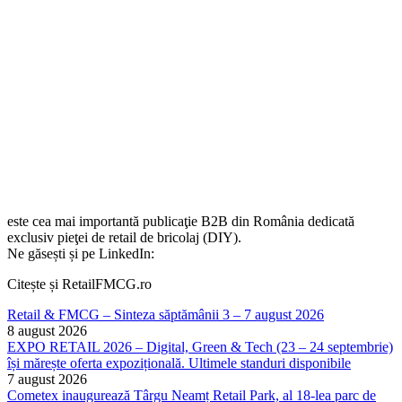
este cea mai importantă publicaţie B2B din România dedicată
exclusiv pieţei de retail de bricolaj (DIY).
Ne găsești și pe LinkedIn:
Citește și RetailFMCG.ro
Retail & FMCG – Sinteza săptămânii 3 – 7 august 2026
8 august 2026
EXPO RETAIL 2026 – Digital, Green & Tech (23 – 24 septembrie)
își mărește oferta expozițională. Ultimele standuri disponibile
7 august 2026
Cometex inaugurează Târgu Neamț Retail Park, al 18-lea parc de