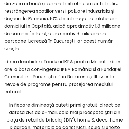
din zona urbană și zonele limitrofe cum ar fi: trafic,
restrângerea spațiilor verzi, poluare industrială și
deșeuri. În România, 10% din întreaga populație are
domiciliul în Capitală, adică aproximativ 1,8 milioane
de oameni. În total, aproximativ 3 milioane de
persoane lucrează în București, iar acest număr
crește.
Ideea deschiderii Fondului IKEA pentru Mediul Urban
are la bază convingerea IKEA România și a Fundației
Comunitare București că în București și Ilfov este
nevoie de programe pentru protejarea mediului
natural.
În fiecare dimineaţă puteți primi gratuit, direct pe
adresa dvs de e-mail, cele mai proaspete ştiri din
piaţa de retail de bricolaj (DIY), home & deco, home
& garden, materiale de construcţii, scule şi unelte