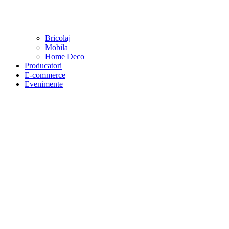
Bricolaj
Mobila
Home Deco
Producatori
E-commerce
Evenimente