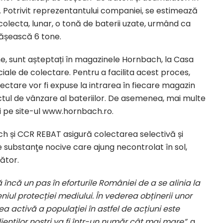
. Potrivit reprezentantului companiei, se estimează
lecta, lunar, o tonă de baterii uzate, urmând ca
pășească 6 tone.
ne, sunt așteptați în magazinele Hornbach, la Casa
ciale de colectare. Pentru a facilita acest proces,
ectare vor fi expuse la intrarea în fiecare magazin
ctul de vânzare al bateriilor. De asemenea, mai multe
i pe site-ul www.hornbach.ro.
h și CCR REBAT asigură colectarea selectivă și
e substanţe nocive care ajung necontrolat în sol,
ător.
ncă un pas în eforturile României de a se alinia la
niul protecției mediului. În vederea obținerii unor
a activă a populaţiei în astfel de acțiuni este
enților noștri va fi într-un număr cât mai mare”
, a