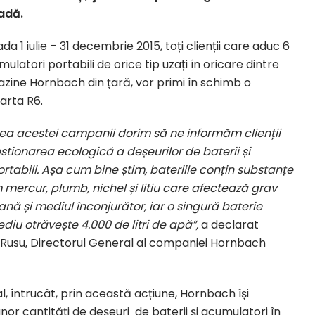
adă.
ada 1 iulie – 31 decembrie 2015, toți clienții care aduc 6
mulatori portabili de orice tip uzați în oricare dintre
azine Hornbach din țară, vor primi în schimb o
arta R6.
rea acestei campanii dorim să ne informăm clienții
estionarea ecologică a deșeurilor de baterii și
rtabili. Așa cum bine știm, bateriile conțin substanțe
mercur, plumb, nichel și litiu care afectează grav
ă și mediul înconjurător, iar o singură baterie
diu otrăvește 4.000 de litri de apă”,
a declarat
Rusu, Directorul General al companiei Hornbach
l, întrucât, prin această acțiune, Hornbach își
or cantități de deșeuri de baterii și acumulatori în