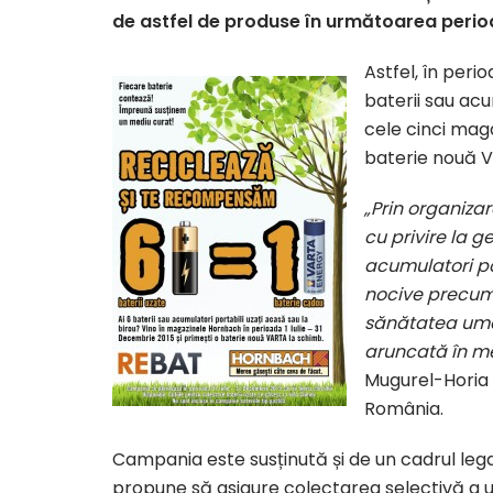
de astfel de produse în următoarea perio
Astfel, în perio
baterii sau acu
cele cinci mag
baterie nouă V
„Prin organiza
cu privire la g
acumulatori po
nocive precum 
sănătatea uman
aruncată în me
Mugurel-Horia 
România.
Campania este susținută și de un cadrul lega
propune să asigure colectarea selectivă a un