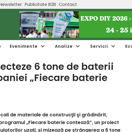
Newsletter
Publicitate B2B
Contact
e
Evenimente
Analize
Servicii
Ec
ecteze 6 tone de baterii
paniei „Fiecare baterie
ocali de materiale de construcţii şi grădinărit,
programul „Fiecare baterie contează”, un proiect
ulatorilor uzați, şi mizează pe strângerea a 6 tone