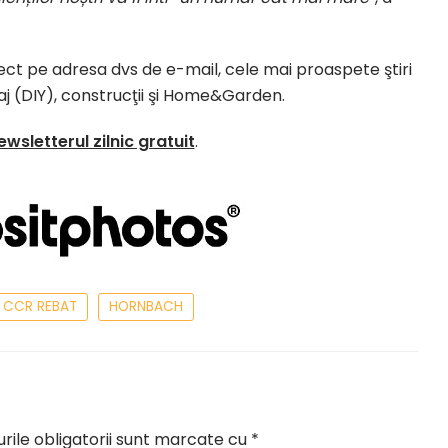
irect pe adresa dvs de e-mail, cele mai proaspete ştiri
laj (DIY), construcţii şi Home&Garden.
ewsletterul zilnic gratuit
.
CCR REBAT
HORNBACH
ile obligatorii sunt marcate cu
*