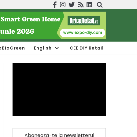
oBioGreen
English
CEE DIY Retail
Abonează-te la newsletterul