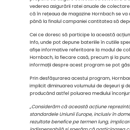
vederea asigurării ratei anuale de colectare
că în rețeaua de magazine Hornbach se va co
până la finalul campaniei cantitatea să de
Cei ce doresc să participe la această acțiu
Info, unde pot depune bateriile în cutiile spe
afișe informative referitoare la modul de col
Hornbach, la fiecare casă, precum și la pun
informații despre acest program se pot găs
Prin desfășurarea acestui program, Hornbac
implicit diminuarea volumului de deşeuri şi d
producând astfel poluarea mediului înconjur
„Considerăm că această acțiune reprezintă î
standardele Uniunii Europe, inclusiv în dome
rezultate benefice pe termen lung, implicare
indispensabilă și sperăm că participarea cli