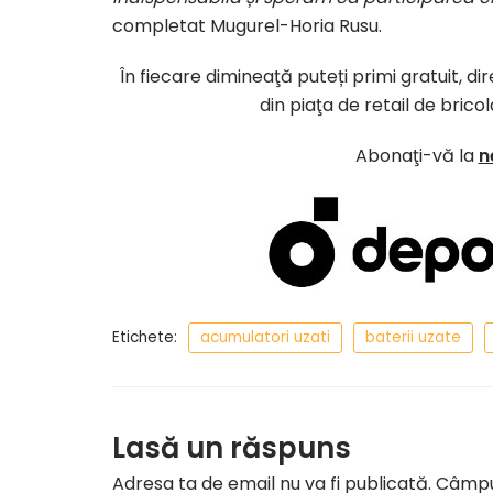
completat Mugurel-Horia Rusu.
În fiecare dimineaţă puteți primi gratuit, d
din piaţa de retail de brico
Abonaţi-vă la
n
Etichete:
acumulatori uzati
baterii uzate
Lasă un răspuns
Adresa ta de email nu va fi publicată.
Câmpur