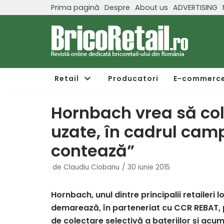
Prima pagină
Despre
About us
ADVERTISING
Sari
la
conținut
Retail
Producatori
E-commerc
Hornbach vrea să col
uzate, în cadrul cam
contează”
de
Claudiu Ciobanu
30 iunie 2015
Hornbach, unul dintre principalii retaileri l
demarează, în parteneriat cu CCR REBAT, 
de colectare selectivă a bateriilor și acum