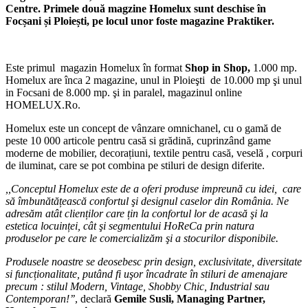
Centre. Primele două magzine Homelux sunt deschise în
Focșani și Ploiești, pe locul unor foste magazine Praktiker.
Este primul magazin Homelux în format
Shop in Shop,
1.000 mp.
Homelux are înca 2 magazine, unul in Ploieşti de 10.000 mp şi unul
in Focsani de 8.000 mp. şi in paralel, magazinul online
HOMELUX.Ro.
Homelux este un concept de vânzare omnichanel, cu o gamă de
peste 10 000 articole pentru casă si grădină, cuprinzând game
moderne de mobilier, decorațiuni, textile pentru casă, veselă , corpuri
de iluminat, care se pot combina pe stiluri de design diferite.
,,Conceptul Homelux este de a oferi produse impreună cu idei, care
să îmbunătățească confortul şi designul caselor din România. Ne
adresăm atât clienților care țin la confortul lor de acasă şi la
estetica locuinței, cât şi segmentului HoReCa prin natura
produselor pe care le comercializăm şi a stocurilor disponibile.
Produsele noastre se deosebesc prin design, exclusivitate, diversitate
si funcționalitate, putând fi uşor încadrate în stiluri de amenajare
precum : stilul Modern, Vintage, Shobby Chic, Industrial sau
Contemporan!’’
, declară
Gemile Susli, Managing Partner,