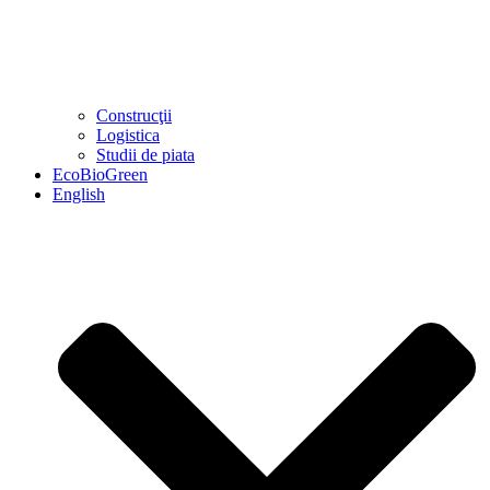
Construcţii
Logistica
Studii de piata
EcoBioGreen
English