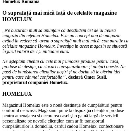
Homelux Romania
.
O suprafață mai mică față de celelalte magazine
HOMELUX
,,
Ne bucurăm mult să anunțăm că deschidem cel de-al treilea
magazin din rețeaua Homelux. Este un concept nou de magazin,
având în vedere că avem o suprafață mult mai mică, comparativ cu
celelalte magazine Homelux. Investiṭia în acest magazin se situează
în jurul valorii de 1,5 milioane euro.
Ne aşteptăm clienții cu cele mai frumoase produse pentru casă,
produse de design, cu stocuri corespunzătoare şi prețuri oneste. Ne
pasă de bunăstarea clienților noştri şi ne dorim să le oferim idei
pentru case cât mai confortabile
’’,
declară Omer Susli,
proprietarul companiei Homelux.
HOMELUX
Magazinul Homelux este o nouă destinaṭie de cumpărături pentru
confortul de acasă. Magazinul pune la dispoziţia clienţilor produse
pentru amenajarea si decorarea casei şi o gamă largă de servicii
personalizate pe nevoile clienţilor, cum ar fi: transportul
cumpărăturilor la domiciliu, cardul cadou Homelux, confecṭionare