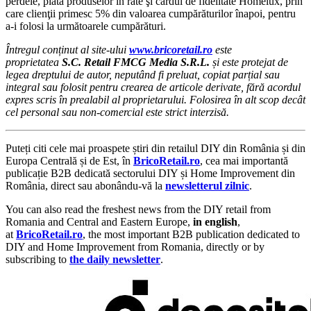
perdele, plata produselor în rate şi cardul de fidelitate Homelux, prin
care clienţii primesc 5% din valoarea cumpărăturilor înapoi, pentru
a-i folosi la următoarele cumpărături.
Întregul conținut al site-ului
www.bricoretail.ro
este
proprietatea
S.C. Retail FMCG Media S.R.L.
și este protejat de
legea dreptului de autor, neputând fi preluat, copiat parțial sau
integral sau folosit pentru crearea de articole derivate, fără acordul
expres scris în prealabil al proprietarului. Folosirea în alt scop decât
cel personal sau non-comercial este strict interzisă.
Puteți citi cele mai proaspete știri din retailul DIY din România și din
Europa Centrală și de Est, în
BricoRetail.ro
, cea mai importantă
publicație B2B dedicată sectorului DIY și Home Improvement din
România, direct sau abonându-vă la
newsletterul zilnic
.
You can also read the freshest news from the DIY retail from
Romania and Central and Eastern Europe,
in english
,
at
BricoRetail.ro
, the most important B2B publication dedicated to
DIY and Home Improvement from Romania, directly or by
subscribing to
the daily newsletter
.