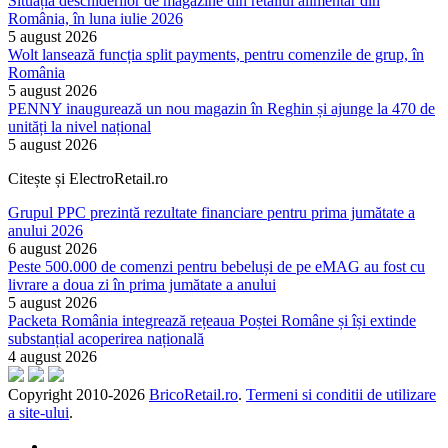
Situația deschiderilor de magazine din retailul alimentar din
România, în luna iulie 2026
5 august 2026
Wolt lansează funcția split payments, pentru comenzile de grup, în
România
5 august 2026
PENNY inaugurează un nou magazin în Reghin și ajunge la 470 de
unități la nivel național
5 august 2026
Citește și ElectroRetail.ro
Grupul PPC prezintă rezultate financiare pentru prima jumătate a
anului 2026
6 august 2026
Peste 500.000 de comenzi pentru bebeluși de pe eMAG au fost cu
livrare a doua zi în prima jumătate a anului
5 august 2026
Packeta România integrează rețeaua Poștei Române și își extinde
substanțial acoperirea națională
4 august 2026
Copyright 2010-
2026
BricoRetail.ro
.
Termeni si conditii de utilizare
a site-ului
.