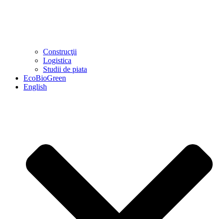
Construcţii
Logistica
Studii de piata
EcoBioGreen
English