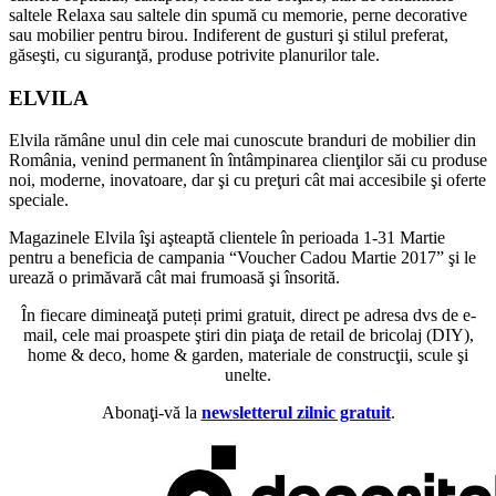
saltele
Relaxa
sau
saltele
din
spumă
cu memorie, perne decorative
sau
mobilier pentru birou. Indiferent de gusturi
şi
stilul preferat,
găseşti
, cu
siguranţă
, produse potrivite planurilor tale.
ELVILA
Elvila
rămâne
unul
din
cele
mai
cunoscute branduri de mobilier
din
România
, venind permanent
în
întâmpinarea
clienţilor
săi
cu produse
noi, moderne, inovatoare, dar
şi
cu
preţuri
cât
mai
accesibile
şi
oferte
speciale.
Magazinele Elvila
îşi
aşteaptă
clientele
în
perioada
1-31
Martie
pentru a beneficia de campania “Voucher Cadou
Martie
2017”
şi
le
urează
o
primăvară
cât
mai
frumoasă
şi
însorită
.
În fiecare dimineaţă puteți primi gratuit, direct pe adresa dvs de e-
mail, cele mai proaspete ştiri din piaţa de retail de bricolaj (DIY),
home & deco, home & garden, materiale de construcţii, scule şi
unelte.
Abonaţi-vă la
newsletterul zilnic gratuit
.