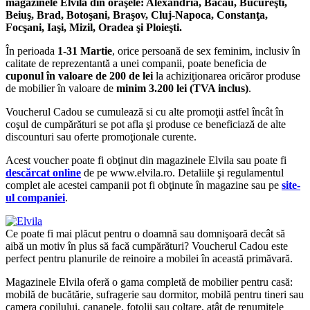
magazinele Elvila
din
oraşele
: Alexandria,
Bacău
,
Bucureşti
,
Beiuş
, Brad,
Botoşani
,
Braşov
, Cluj-Napoca,
Constanţa
,
Focşani
,
Iaşi
, Mizil, Oradea
şi
Ploieşti
.
În
perioada
1-31
Martie
, o
rice
persoană
de sex feminim,
inclusiv
în
calitate de
reprezentantă
a unei companii, poate beneficia de
cuponul
în
valoare de 200 de lei
la
achiziţionarea
oricăror
produse
de mobilier
în
valoare de
minim
3.200 lei (TVA inclus)
.
Voucherul Cadou
se
cumulează
si cu alte
promoţii
astfel
încât
în
coşul
de
cumpărături
se
pot
afla
ş
i
produse ce
beneficiază
de alte
discounturi
sau
oferte
promoţionale curente
.
Acest voucher poate
fi
obţinut
din
magazinele Elvila
sau
poate
fi
descărcat
online
de pe www.elvila.ro. Detaliile
şi
regulamentul
complet ale
acestei
campanii pot
fi
obţinute
în
magazine
sau
pe
site
-
ul companiei
.
Ce poate
fi
mai
plăcut
pentru o
doamnă
sau
domnişoară
decât
să
aibă
un motiv
în
plus
să
facă
cumpărături
? Voucherul Cadou este
perfect pentru planurile de reinoire a mobilei
în
această
primăvară
.
Magazinele Elvila
oferă
o
gama
completă
de mobilier pentru
casă
:
mobilă
de
bucătărie
, sufragerie
sau
dormitor,
mobilă
pentru
tineri
sau
camera
copilului, canapele, fotolii
sau
colţare
,
atât
de renumitele