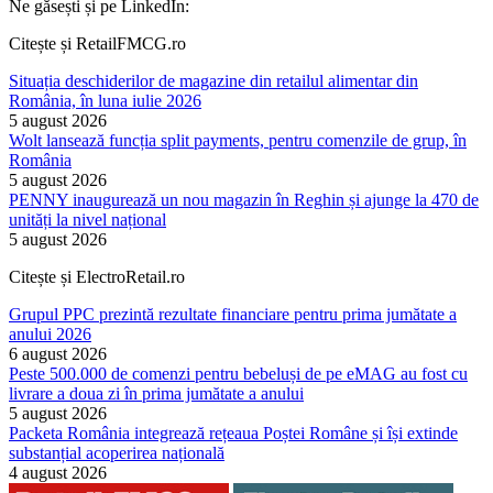
Ne găsești și pe LinkedIn:
Citește și RetailFMCG.ro
Situația deschiderilor de magazine din retailul alimentar din
România, în luna iulie 2026
5 august 2026
Wolt lansează funcția split payments, pentru comenzile de grup, în
România
5 august 2026
PENNY inaugurează un nou magazin în Reghin și ajunge la 470 de
unități la nivel național
5 august 2026
Citește și ElectroRetail.ro
Grupul PPC prezintă rezultate financiare pentru prima jumătate a
anului 2026
6 august 2026
Peste 500.000 de comenzi pentru bebeluși de pe eMAG au fost cu
livrare a doua zi în prima jumătate a anului
5 august 2026
Packeta România integrează rețeaua Poștei Române și își extinde
substanțial acoperirea națională
4 august 2026