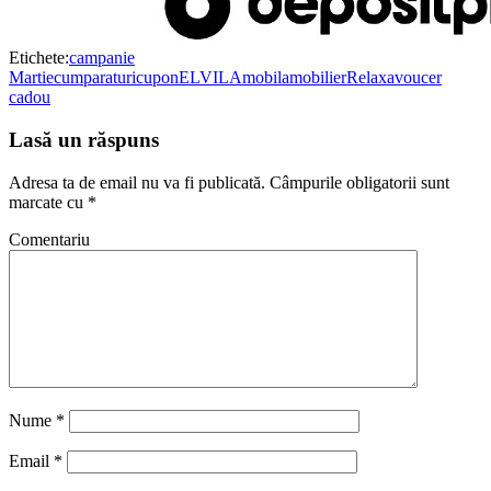
Etichete:
campanie
Martie
cumparaturi
cupon
ELVILA
mobila
mobilier
Relaxa
voucer
cadou
Lasă un răspuns
Adresa ta de email nu va fi publicată.
Câmpurile obligatorii sunt
marcate cu
*
Comentariu
Nume
*
Email
*