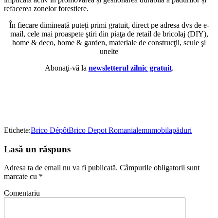
refacerea zonelor forestiere.
În fiecare dimineaţă puteți primi gratuit, direct pe adresa dvs de e-
mail, cele mai proaspete ştiri din piaţa de retail de bricolaj (DIY),
home & deco, home & garden, materiale de construcţii, scule şi
unelte
Abonaţi-vă la
newsletterul zilnic gratuit
.
Etichete:
Brico Dépôt
Brico Depot Romania
lemn
mobila
păduri
Lasă un răspuns
Adresa ta de email nu va fi publicată.
Câmpurile obligatorii sunt
marcate cu
*
Comentariu