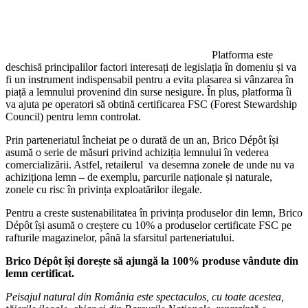
Platforma este
deschisă principalilor factori interesați de legislația în domeniu și va
fi un instrument indispensabil pentru a evita plasarea si vânzarea în
piață a lemnului provenind din surse nesigure. În plus, platforma îi
va ajuta pe operatori să obtină certificarea FSC (Forest Stewardship
Council) pentru lemn controlat.
Prin parteneriatul încheiat pe o durată de un an, Brico Dépôt își
asumă o serie de măsuri privind achiziția lemnului în vederea
comercializării. Astfel, retailerul va desemna zonele de unde nu va
achiziționa lemn – de exemplu, parcurile naționale și naturale,
zonele cu risc în privința exploatărilor ilegale.
Pentru a creste sustenabilitatea în privința produselor din lemn, Brico
Dépôt își asumă o creștere cu 10% a produselor certificate FSC pe
rafturile magazinelor, până la sfarsitul parteneriatului.
Brico
Dépôt
își dorește să ajungă la 100% produse vândute din
lemn certificat.
Peisajul natural din România este spectaculos, cu toate acestea,