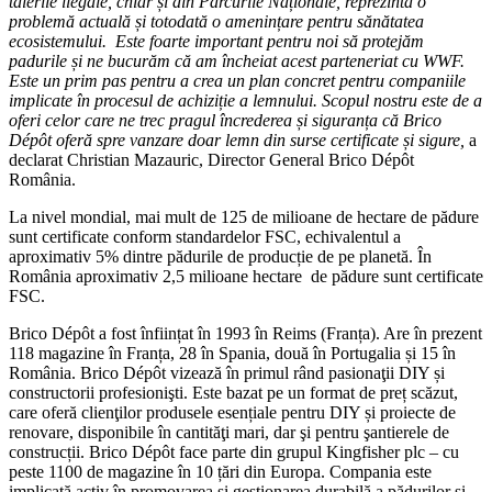
tăierile ilegale, chiar și din Parcurile Naționale, reprezintă o
problemă actuală și totodată o amenințare pentru sănătatea
ecosistemului. Este foarte important pentru noi să protejăm
padurile și ne bucurăm că am încheiat acest parteneriat cu WWF.
Este un prim pas pentru a crea un plan concret pentru companiile
implicate în procesul de achiziție a lemnului.
Scopul nostru este de a
oferi celor care ne trec pragul încrederea și siguranța că
Brico
Dépôt
oferă spre vanzare doar lemn din surse certificate și sigure,
a
declarat Christian Mazauric, Director General Brico Dépôt
România.
La nivel mondial, mai mult de 125 de milioane de hectare de pădure
sunt certificate conform standardelor FSC, echivalentul a
aproximativ 5% dintre pădurile de producție de pe planetă. În
România aproximativ 2,5 milioane hectare de pădure sunt certificate
FSC.
Brico Dépôt a fost înființat în 1993 în Reims (Franța). Are în prezent
118 magazine în Franța, 28 în Spania, două în Portugalia și 15 în
România. Brico Dépôt vizează în primul rând pasionaţii DIY și
constructorii profesionişti. Este bazat pe un format de preț scăzut,
care oferă clienţilor produsele esențiale pentru DIY și proiecte de
renovare, disponibile în cantităţi mari, dar şi pentru şantierele de
construcții. Brico Dépôt face parte din grupul Kingfisher plc – cu
peste 1100 de magazine în 10 țări din Europa. Compania este
implicată activ în promovarea și gestionarea durabilă a pădurilor și