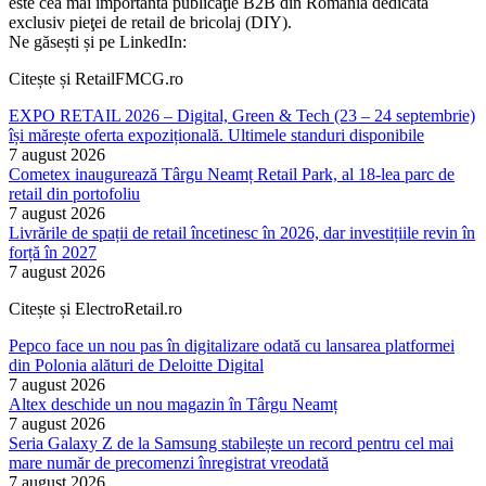
este cea mai importantă publicaţie B2B din România dedicată
exclusiv pieţei de retail de bricolaj (DIY).
Ne găsești și pe LinkedIn:
Citește și RetailFMCG.ro
EXPO RETAIL 2026 – Digital, Green & Tech (23 – 24 septembrie)
își mărește oferta expozițională. Ultimele standuri disponibile
7 august 2026
Cometex inaugurează Târgu Neamț Retail Park, al 18-lea parc de
retail din portofoliu
7 august 2026
Livrările de spații de retail încetinesc în 2026, dar investițiile revin în
forță în 2027
7 august 2026
Citește și ElectroRetail.ro
Pepco face un nou pas în digitalizare odată cu lansarea platformei
din Polonia alături de Deloitte Digital
7 august 2026
Altex deschide un nou magazin în Târgu Neamț
7 august 2026
Seria Galaxy Z de la Samsung stabilește un record pentru cel mai
mare număr de precomenzi înregistrat vreodată
7 august 2026