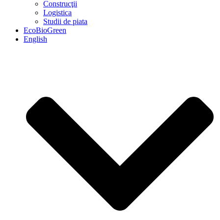
Construcţii
Logistica
Studii de piata
EcoBioGreen
English