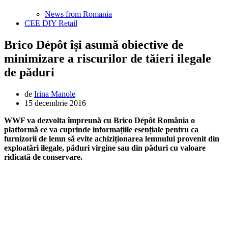
News from Romania
CEE DIY Retail
Brico Dépôt își asumă obiective de
minimizare a riscurilor de tăieri ilegale
de păduri
de
Irina Manole
15 decembrie 2016
WWF va dezvolta
împreună
cu Brico Dépôt România o
platformă ce va cuprinde informațiile esen
țiale
pentru ca
furnizorii de lemn să evite achizi
ționarea
lemnului provenit din
exploatări ilegale, păduri virgine sau din păduri cu valoare
ridicată de conservare.