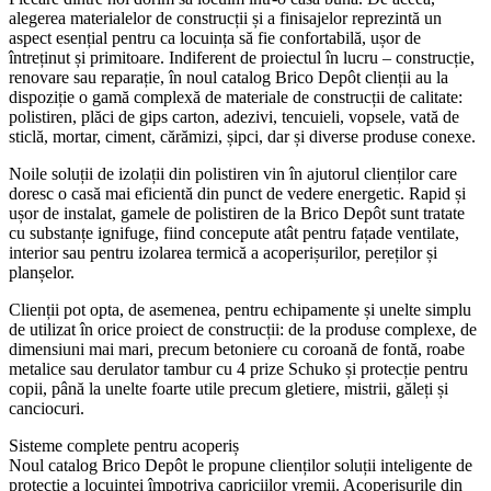
alegerea materialelor de construcții și a finisajelor reprezintă un
aspect esențial pentru ca locuința să fie confortabilă, ușor de
întreținut și primitoare. Indiferent de proiectul în lucru – construcție,
renovare sau reparație, în noul catalog Brico Depôt clienții au la
dispoziție o gamă complexă de materiale de construcții de calitate:
polistiren, plăci de gips carton, adezivi, tencuieli, vopsele, vată de
sticlă, mortar, ciment, cărămizi, șipci, dar și diverse produse conexe.
Noile soluții de izolații din polistiren vin în ajutorul clienților care
doresc o casă mai eficientă din punct de vedere energetic. Rapid și
ușor de instalat, gamele de polistiren de la Brico Depôt sunt tratate
cu substanțe ignifuge, fiind concepute atât pentru fațade ventilate,
interior sau pentru izolarea termică a acoperișurilor, pereților și
planșelor.
Clienții pot opta, de asemenea, pentru echipamente și unelte simplu
de utilizat în orice proiect de construcții: de la produse complexe, de
dimensiuni mai mari, precum betoniere cu coroană de fontă, roabe
metalice sau derulator tambur cu 4 prize Schuko și protecție pentru
copii, până la unelte foarte utile precum gletiere, mistrii, găleți și
canciocuri.
Sisteme complete pentru acoperiș
Noul catalog Brico Depôt le propune clienților soluții inteligente de
protecție a locuinței împotriva capriciilor vremii. Acoperișurile din