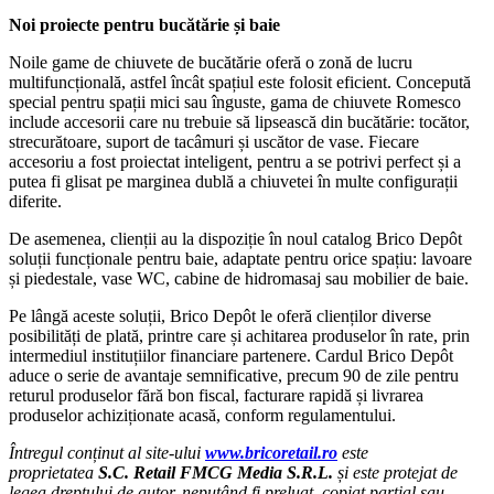
Noi proiecte pentru bucătărie și baie
Noile game de chiuvete de bucătărie oferă o zonă de lucru
multifuncțională, astfel încât spațiul este folosit eficient. Concepută
special pentru spații mici sau înguste, gama de chiuvete Romesco
include accesorii care nu trebuie să lipsească din bucătărie: tocător,
strecurătoare, suport de tacâmuri și uscător de vase. Fiecare
accesoriu a fost proiectat inteligent, pentru a se potrivi perfect și a
putea fi glisat pe marginea dublă a chiuvetei în multe configurații
diferite.
De asemenea, clienții au la dispoziție în noul catalog Brico Depôt
soluții funcționale pentru baie, adaptate pentru orice spațiu: lavoare
și piedestale, vase WC, cabine de hidromasaj sau mobilier de baie.
Pe lângă aceste soluții, Brico Depôt le oferă clienților diverse
posibilități de plată, printre care și achitarea produselor în rate, prin
intermediul instituțiilor financiare partenere. Cardul Brico Depôt
aduce o serie de avantaje semnificative, precum 90 de zile pentru
returul produselor fără bon fiscal, facturare rapidă și livrarea
produselor achiziționate acasă, conform regulamentului.
Întregul conținut al site-ului
www.bricoretail.ro
este
proprietatea
S.C. Retail FMCG Media S.R.L.
și este protejat de
legea dreptului de autor, neputând fi preluat, copiat parțial sau