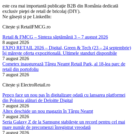
este cea mai importantă publicaţie B2B din România dedicată
exclusiv pieţei de retail de bricolaj (DIY).
Ne găsești și pe LinkedIn:
Citește și RetailFMCG.ro
Retail & FMCG – Sinteza săptămânii 3 – 7 august 2026
8 august 2026
EXPO RETAIL 2026 – Digital, Green & Tech (23 – 24 septembrie)
își mărește oferta expozițională. Ultimele standuri disponibile
7 august 2026
Cometex inaugurează Târgu Neamț Retail Park, al 18-lea parc de
retail din portofoliu
7 august 2026
Citește și ElectroRetail.ro
Pepco face un nou pas în digitalizare odată cu lansarea platformei
din Polonia alături de Deloitte Digital
7 august 2026
Altex deschide un nou magazin în Târgu Neamț
7 august 2026
Seria Galaxy Z de la Samsung stabilește un record pentru cel mai
mare număr de precomenzi înregistrat vreodată
7 august 2026