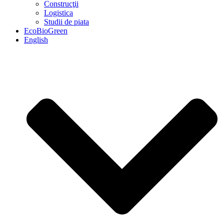
Construcţii
Logistica
Studii de piata
EcoBioGreen
English