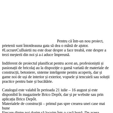
Pentru că într-un nou proiect,
prietenii sunt întotdeauna gata să dea o mână de ajutor.
#LucrareCuBaietii nu este doar despre a face treabă, este despre a
trezi meșterii din noi și a-i aduce împreună.
Indiferent de proiectul planificat pentru acest an, profesioniștii și
pasionații de bricolaj au la dispoziție o gamă variată de materiale de
construcții, betoniere, sisteme inteligente pentru acoperiș, dar și
game noi de uși de interior și exterior, vopsele și tencuieli sau soluții
practice pentru baie și bucătărie.
Catalogul este valabil în perioada 21 iulie – 16 august și este
disponibil în magazinele Brico Depôt, dar și pe website sau prin
aplicația Brico Depôt.
Materialele de construcții – primul pas spre crearea unei case mai
bune
Fiecare dintre noi dorim să locuim într-o casă bună. De aceea,