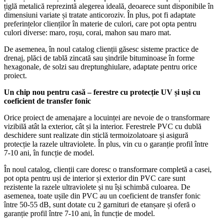
țiglă metalică reprezintă alegerea ideală, deoarece sunt disponibile în
dimensiuni variate și tratate anticoroziv. În plus, pot fi adaptate
preferințelor clienților în materie de culori, care pot opta pentru
culori diverse: maro, roșu, corai, mahon sau maro mat.
De asemenea, în noul catalog clienții găsesc sisteme practice de
drenaj, plăci de tablă zincată sau șindrile bituminoase în forme
hexagonale, de solzi sau dreptunghiulare, adaptate pentru orice
proiect.
Un chip nou pentru casă – ferestre cu protecție UV și uși cu
coeficient de transfer fonic
Orice proiect de amenajare a locuinței are nevoie de o transformare
vizibilă atât la exterior, cât și la interior. Ferestrele PVC cu dublă
deschidere sunt realizate din sticlă termoizolatoare și asigură
protecție la razele ultraviolete. În plus, vin cu o garanție profil între
7-10 ani, în funcție de model.
În noul catalog, clienții care doresc o transformare completă a casei,
pot opta pentru uși de interior și exterior din PVC care sunt
rezistente la razele ultraviolete și nu își schimbă culoarea. De
asemenea, toate ușile din PVC au un coeficient de transfer fonic
între 50-55 dB, sunt dotate cu 2 garnituri de etanșare și oferă o
garanție profil între 7-10 ani, în funcție de model.