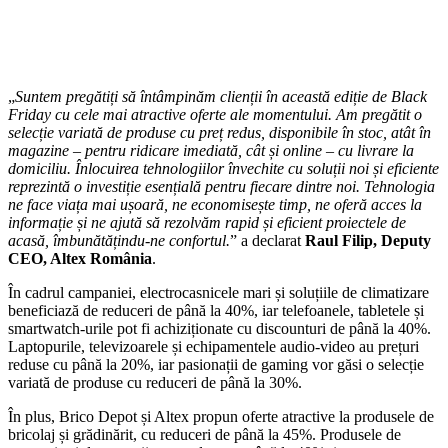
„
Suntem pregătiți să întâmpinăm clienții în această ediție de Black
Friday cu cele mai atractive oferte ale momentului. Am pregătit o
selecție variată de produse cu preț redus, disponibile în stoc, atât în
magazine – pentru ridicare imediată, cât și online – cu livrare la
domiciliu. Înlocuirea tehnologiilor învechite cu soluții noi și eficiente
reprezintă o investiție esențială pentru fiecare dintre noi. Tehnologia
ne face viața mai ușoară, ne economisește timp, ne oferă acces la
informație și ne ajută să rezolvăm rapid și eficient proiectele de
acasă, îmbunătățindu-ne confortul.
” a declarat
Raul Filip,
Deputy
CEO, Altex România
.
În cadrul campaniei, electrocasnicele mari și soluțiile de climatizare
beneficiază de reduceri de până la 40%, iar telefoanele, tabletele și
smartwatch-urile pot fi achiziționate cu discounturi de până la 40%.
Laptopurile, televizoarele și echipamentele audio-video au prețuri
reduse cu până la 20%, iar pasionații de gaming vor găsi o selecție
variată de produse cu reduceri de până la 30%.
În plus, Brico Depot și Altex propun oferte atractive la produsele de
bricolaj și grădinărit, cu reduceri de până la 45%. Produsele de