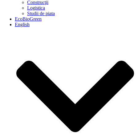
Construcţii
Logistica
Studii de piata
EcoBioGreen
English