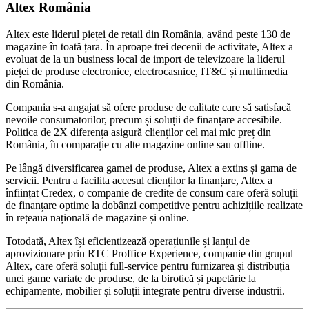
Altex România
Altex este liderul pieței de retail din România, având peste 130 de
magazine în toată țara. În aproape trei decenii de activitate, Altex a
evoluat de la un business local de import de televizoare la liderul
pieței de produse electronice, electrocasnice, IT&C și multimedia
din România.
Compania s-a angajat să ofere produse de calitate care să satisfacă
nevoile consumatorilor, precum și soluții de finanțare accesibile.
Politica de 2X diferența asigură clienților cel mai mic preț din
România, în comparație cu alte magazine online sau offline.
Pe lângă diversificarea gamei de produse, Altex a extins și gama de
servicii. Pentru a facilita accesul clienților la finanțare, Altex a
înființat Credex, o companie de credite de consum care oferă soluții
de finanțare optime la dobânzi competitive pentru achizițiile realizate
în rețeaua națională de magazine și online.
Totodată, Altex își eficientizează operațiunile și lanțul de
aprovizionare prin RTC Proffice Experience, companie din grupul
Altex, care oferă soluții full-service pentru furnizarea și distribuția
unei game variate de produse, de la birotică și papetărie la
echipamente, mobilier și soluții integrate pentru diverse industrii.