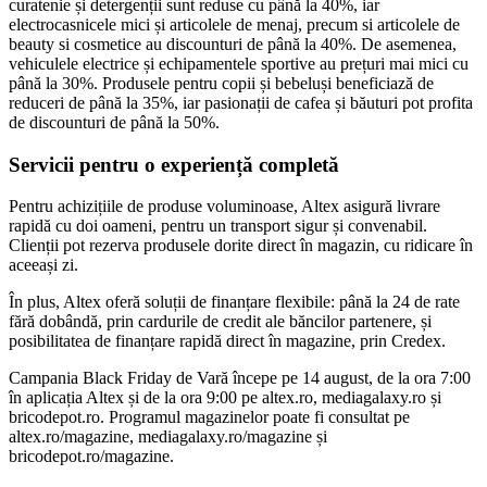
curatenie și detergenții sunt reduse cu până la 40%, iar
electrocasnicele mici și articolele de menaj, precum si articolele de
beauty si cosmetice au discounturi de până la 40%. De asemenea,
vehiculele electrice și echipamentele sportive au prețuri mai mici cu
până la 30%. Produsele pentru copii și bebeluși beneficiază de
reduceri de până la 35%, iar pasionații de cafea și băuturi pot profita
de discounturi de până la 50%.
Servicii pentru o experiență completă
Pentru achizițiile de produse voluminoase, Altex asigură livrare
rapidă cu doi oameni, pentru un transport sigur și convenabil.
Clienții pot rezerva produsele dorite direct în magazin, cu ridicare în
aceeași zi.
În plus, Altex oferă soluții de finanțare flexibile: până la 24 de rate
fără dobândă, prin cardurile de credit ale băncilor partenere, și
posibilitatea de finanțare rapidă direct în magazine, prin Credex.
Campania Black Friday de Vară începe pe 14 august, de la ora 7:00
în aplicația Altex și de la ora 9:00 pe altex.ro, mediagalaxy.ro și
bricodepot.ro. Programul magazinelor poate fi consultat pe
altex.ro/magazine, mediagalaxy.ro/magazine și
bricodepot.ro/magazine.