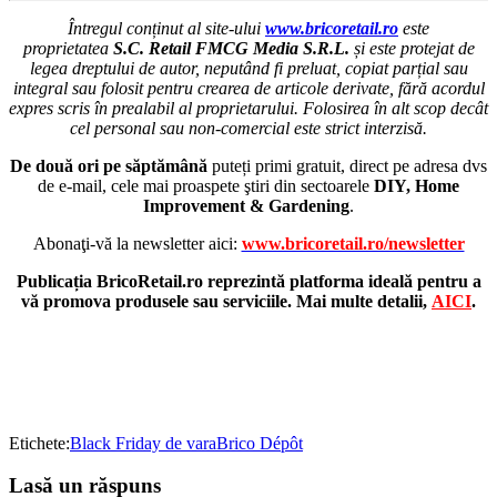
Întregul conținut al site-ului
www.bricoretail.ro
este
proprietatea
S.C. Retail FMCG Media S.R.L.
și este protejat de
legea dreptului de autor, neputând fi preluat, copiat parțial sau
integral sau folosit pentru crearea de articole derivate, fără acordul
expres scris în prealabil al proprietarului. Folosirea în alt scop decât
cel personal sau non-comercial este strict interzisă.
De două ori pe săptămână
puteți primi gratuit, direct pe adresa dvs
de e-mail, cele mai proaspete ştiri din sectoarele
DIY, Home
Improvement & Gardening
.
Abonaţi-vă la newsletter aici:
www.bricoretail.ro/newsletter
Publicația BricoRetail.ro reprezintă platforma ideală pentru a
vă promova produsele sau serviciile. Mai multe detalii,
AICI
.
Etichete:
Black Friday de vara
Brico Dépôt
Lasă un răspuns