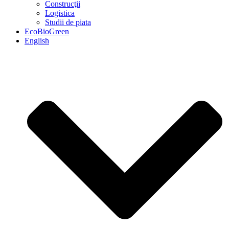
Construcţii
Logistica
Studii de piata
EcoBioGreen
English