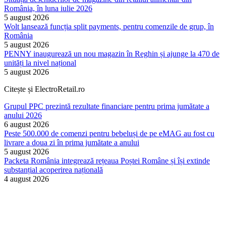
România, în luna iulie 2026
5 august 2026
Wolt lansează funcția split payments, pentru comenzile de grup, în
România
5 august 2026
PENNY inaugurează un nou magazin în Reghin și ajunge la 470 de
unități la nivel național
5 august 2026
Citește și ElectroRetail.ro
Grupul PPC prezintă rezultate financiare pentru prima jumătate a
anului 2026
6 august 2026
Peste 500.000 de comenzi pentru bebeluși de pe eMAG au fost cu
livrare a doua zi în prima jumătate a anului
5 august 2026
Packeta România integrează rețeaua Poștei Române și își extinde
substanțial acoperirea națională
4 august 2026