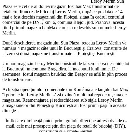
Leroy Merlin Sun
Plaza este cel de-al doilea magazin fost bauMax transformat de
retailerul francez de bricolaj Leroy Merlin, după ce pe data de 14
mai a fost deschis magazinul din Ploieşti, situat în cadrul centrului
comercial de pe DN1, km. 6, comuna Blejoi, jud. Prahova, acesta
fiind primul magazin bauMax care s-a redeschis sub numele Leroy
Merlin.
După deschiderea magazinului Sun Plaza, reţeaua Leroy Merlin va
număra 4 magazine: câte unul în Bucureşti şi Craiova, construite de
la zero şi două magazine transformate la Ploieşti şi Bucureşti.
Un nou magazin Leroy Merlin construit de la zero se va deschide tot
la Bucureşti, în comuna Bragadiru, la începutul lunii iunie. De
asemenea, fostul magazin bauMax din Braşov se află în plin proces
de transformare.
Achiziţia operaţiunilor comerciale din România ale lanţului bauMax
îi permite lui Leroy Merlin să-şi extindă mult mai repede reţeaua de
magazine. Reamenajarea şi redeschiderea sub sigla Leroy Merlin
a magazinelor din Ploieşti şi Bucureşti au fost primii paşi în această
direcţie.
În fiecare dimineaţă puteți primi gratuit, direct pe adresa dvs de e-
mail, cele mai proaspete ştiri din piaţa de retail de bricolaj (DIY),
construcţii şi Home&Garden.