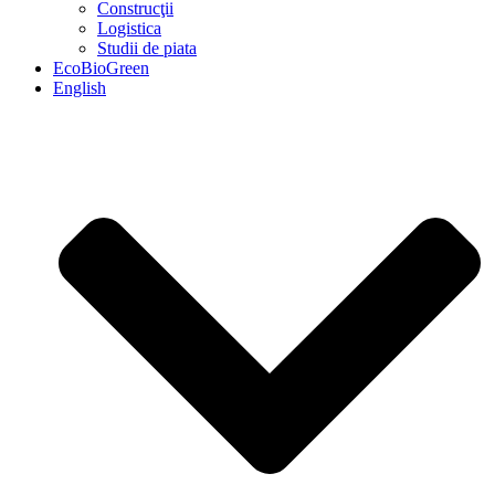
Construcţii
Logistica
Studii de piata
EcoBioGreen
English