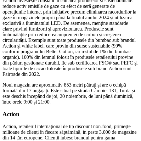
Action investește constant în calitatea produselor și sustenabilitate:
reduce activ emisiile de gaze cu efect de seră generate de
operațiunile interne, prin inițiative precum eliminarea racordurilor la
gaze în magazinele proprii până la finalul anului 2024 și utilizarea
exclusivă a iluminatului LED. De asemenea, menține standarde
clare privind furnizorii și aprovizionarea. Produsele sunt
îmbunătățite prin reducerea amprentei de carbon și creșterea
circularității. Exemple sunt toate produsele din bumbac sub brandul
Action și white label, care provin din surse sustenabile (99%
conform programului Better Cotton, iar restul de 1% din bumbac
organic). 100% din lemnul folosit în produsele retailerului provine
din păduri gestionate durabil, fie sub certificarea FSC® sau PEFC și
toate tipurile de cacao folosite în produsele sub brand Action sunt
Fairtrade din 2022.
Noul magazin are aproximativ 853 metri pătrați și are o echipă
formată din 17 angajați. Este situat pe strada Câmpiei 131, Turda și
este deschis începând de joi, 20 noiembrie, de luni până duminică,
între orele 9:00 și 21:00.
Action
Action, retailerul internațional de tip discount non-food, primește
milioane de clienți în fiecare săptămână, în peste 3.000 de magazine
din 14 țări europene. Clienții iubesc brandul pentru gama