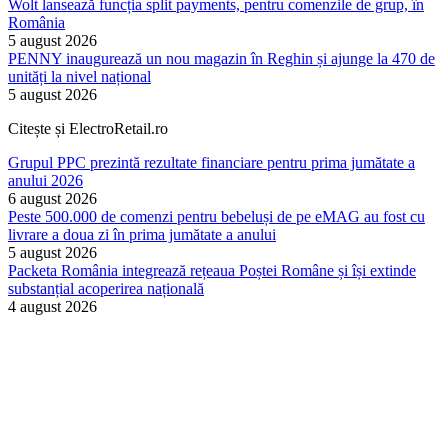
Wolt lansează funcția split payments, pentru comenzile de grup, în
România
5 august 2026
PENNY inaugurează un nou magazin în Reghin și ajunge la 470 de
unități la nivel național
5 august 2026
Citește și ElectroRetail.ro
Grupul PPC prezintă rezultate financiare pentru prima jumătate a
anului 2026
6 august 2026
Peste 500.000 de comenzi pentru bebeluși de pe eMAG au fost cu
livrare a doua zi în prima jumătate a anului
5 august 2026
Packeta România integrează rețeaua Poștei Române și își extinde
substanțial acoperirea națională
4 august 2026