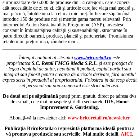
surprinzătoare de 6.000 de produse din 14 categorii, care acoperă
atât necesitățile de zi cu zi, cât și articole care fac viața mai ușoară și
mai plăcută, întotdeauna la cel mai mic preț. În fiecare săptămână
introduc 150 de produse noi și mențin gama mereu relevantă. Prin
intermediul Action Sustainability Programme (ASP), investesc
constant în îmbunătățirea calității și sustenabilității, structurate în
patru direcții: oameni, produse, planetă și parteneriate. Promisiunea
retailerului: prețuri mici, zâmbete mari.
Întregul conținut al site-ului
www.bricoretail.ro
este
proprietatea
S.C. Retail FMCG Media S.R.L.
și este protejat de
legea dreptului de autor, neputând fi preluat, copiat parțial sau
integral sau folosit pentru crearea de articole derivate, fără acordul
expres scris în prealabil al proprietarului. Folosirea în alt scop decât
cel personal sau non-comercial este strict interzisă.
De două ori pe săptămână
puteți primi gratuit, direct pe adresa dvs
de e-mail, cele mai proaspete ştiri din sectoarele
DIY, Home
Improvement & Gardening
.
Abonaţi-vă la newsletter aici:
www.bricoretail.ro/newsletter
Publicația BricoRetail.ro reprezintă platforma ideală pentru a
vă promova produsele sau serviciile. Mai multe detalii,
AICI
.