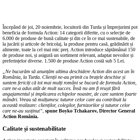
Începând de joi, 20 noiembrie, locuitorii din Turda și împrejurimi pot
beneficia de formula Action: 14 categorii diferite, cu o selecție de
6.000 de produse de bună calitate și din ce în ce mai sustenabile, de
la jucării și articole de bricolaj, la produse pentru casă, grădinărit și
alimente, toate la cel mai mic preț. Action introduce săptămânal 150
de produse noi, și asigură un sortiment relevant, adaptat nevoilor și
preferințelor diverse. 1.500 de produse Action costă sub 5 Lei.
„Ne bucurăm să anunțăm ultima deschidere Action din acest an în
România, la Turda. Clienții ne-au primit cu brațele deschise și
suntem fericiți că tot mai mulți români se bucură de formula Action,
care ne-a adus atât de mult succes. Însă nu am fi reușit fără
angajamentul și implicarea echipelor noastre, de care suntem foarte
mândri. Vreau să mulțumesc tuturor celor care au contribuit la
această realizare: clienților, colegilor, furnizorilor și tuturor celor
care ne-au susținut”
,
spune Boyko Tchakarov, Director General
Action România.
Calitate și sustenabilitate