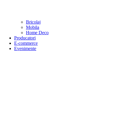
Bricolaj
Mobila
Home Deco
Producatori
E-commerce
Evenimente