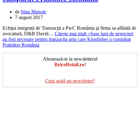
de
Irina Manole
7 august 2017
Echipa integrată de Tranzacţii a PwC România şi firma sa afiliată de
avocatură, D&B David…
Citește mai mult »
Şase luni de negocieri
au fost necesare pentru tranzacţia prin care Kingfisher a cumpărat
Praktiker România
Abonează-te la newsletterul
BricoRetail.ro
!
Cum arată un newsletter?