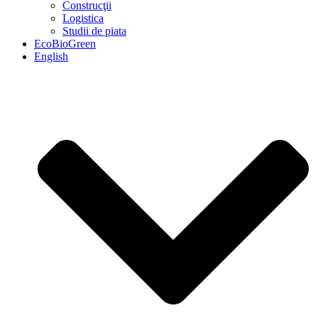
Construcţii
Logistica
Studii de piata
EcoBioGreen
English