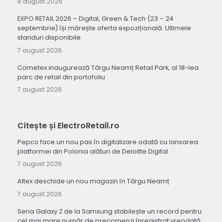
8 august 2026
EXPO RETAIL 2026 – Digital, Green & Tech (23 – 24
septembrie) își mărește oferta expozițională. Ultimele
standuri disponibile
7 august 2026
Cometex inaugurează Târgu Neamț Retail Park, al 18-lea
parc de retail din portofoliu
7 august 2026
Citește și ElectroRetail.ro
Pepco face un nou pas în digitalizare odată cu lansarea
platformei din Polonia alături de Deloitte Digital
7 august 2026
Altex deschide un nou magazin în Târgu Neamț
7 august 2026
Seria Galaxy Z de la Samsung stabilește un record pentru
cel mai mare număr de precomenzi înregistrat vreodată