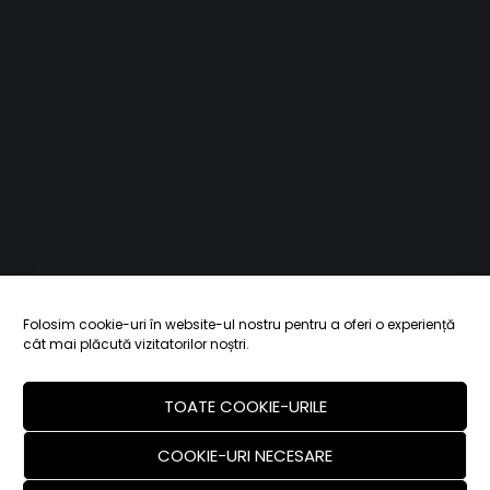
Folosim cookie-uri în website-ul nostru pentru a oferi o experiență
cât mai plăcută vizitatorilor noștri.
TOATE COOKIE-URILE
COOKIE-URI NECESARE