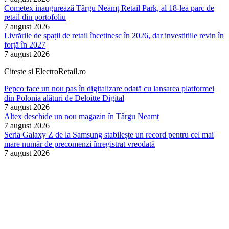
Cometex inaugurează Târgu Neamț Retail Park, al 18-lea parc de
retail din portofoliu
7 august 2026
Livrările de spații de retail încetinesc în 2026, dar investițiile revin în
forță în 2027
7 august 2026
Citește și ElectroRetail.ro
Pepco face un nou pas în digitalizare odată cu lansarea platformei
din Polonia alături de Deloitte Digital
7 august 2026
Altex deschide un nou magazin în Târgu Neamț
7 august 2026
Seria Galaxy Z de la Samsung stabilește un record pentru cel mai
mare număr de precomenzi înregistrat vreodată
7 august 2026