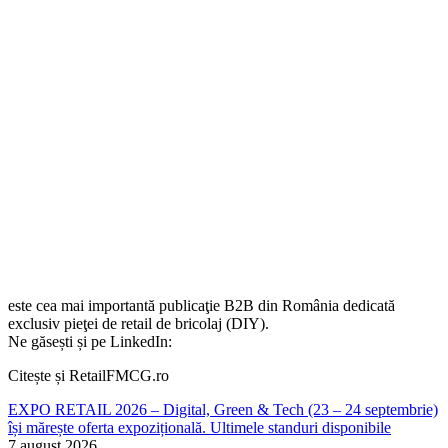
este cea mai importantă publicaţie B2B din România dedicată
exclusiv pieţei de retail de bricolaj (DIY).
Ne găsești și pe LinkedIn:
Citește și RetailFMCG.ro
EXPO RETAIL 2026 – Digital, Green & Tech (23 – 24 septembrie)
își mărește oferta expozițională. Ultimele standuri disponibile
7 august 2026