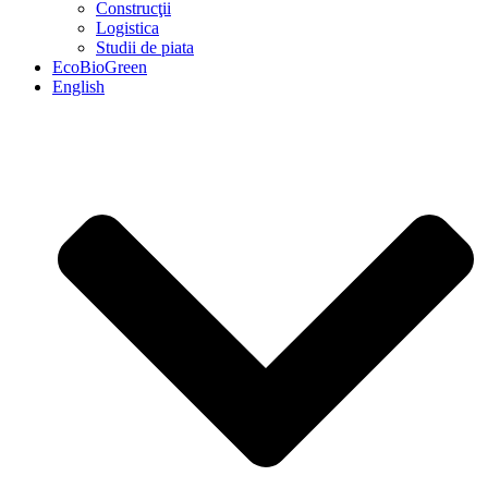
Construcţii
Logistica
Studii de piata
EcoBioGreen
English