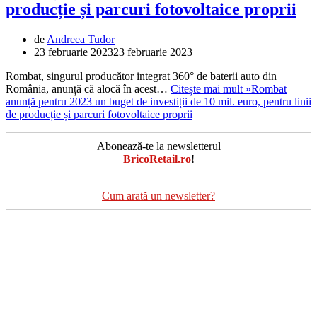
producție și parcuri fotovoltaice proprii
de
Andreea Tudor
23 februarie 2023
23 februarie 2023
Rombat, singurul producător integrat 360° de baterii auto din
România, anunță că alocă în acest…
Citește mai mult »
Rombat
anunță pentru 2023 un buget de investiții de 10 mil. euro, pentru linii
de producție și parcuri fotovoltaice proprii
Abonează-te la newsletterul
BricoRetail.ro
!
Cum arată un newsletter?