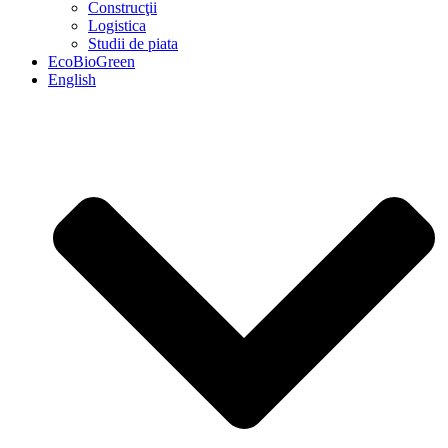
Construcţii
Logistica
Studii de piata
EcoBioGreen
English