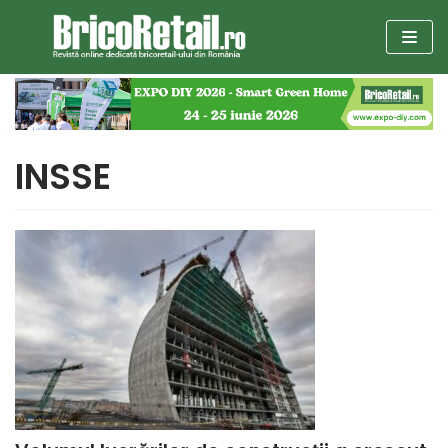
Sari
la
conținut
INSSE