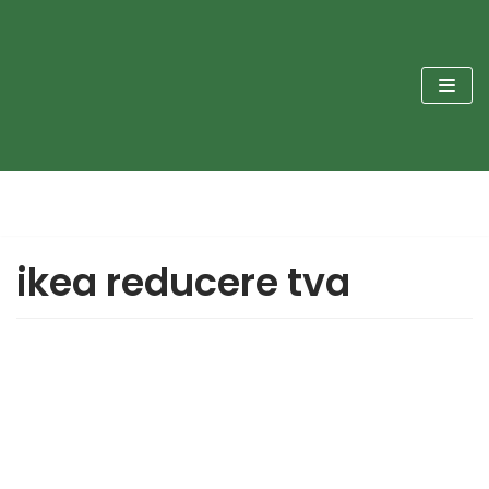
Sari
la
conținut
ikea reducere tva