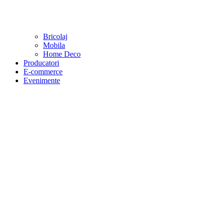
Bricolaj
Mobila
Home Deco
Producatori
E-commerce
Evenimente