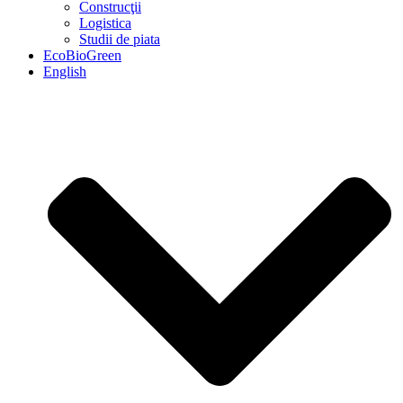
Construcţii
Logistica
Studii de piata
EcoBioGreen
English