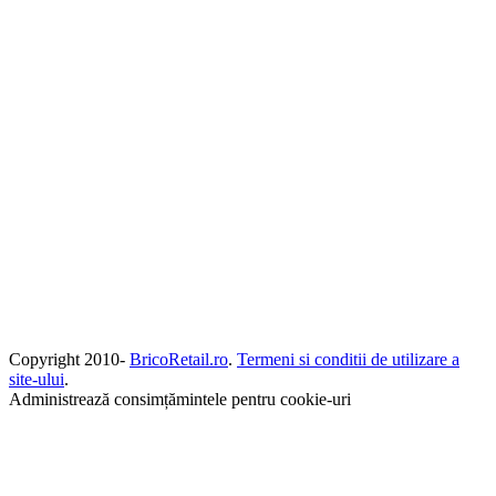
Copyright 2010-
BricoRetail.ro
.
Termeni si conditii de utilizare a
site-ului
.
Administrează consimțămintele pentru cookie-uri