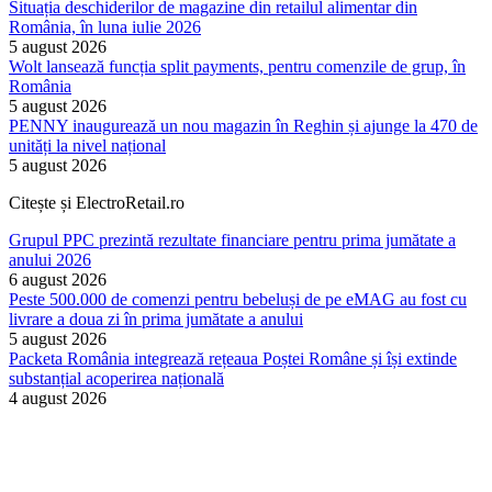
Situația deschiderilor de magazine din retailul alimentar din
România, în luna iulie 2026
5 august 2026
Wolt lansează funcția split payments, pentru comenzile de grup, în
România
5 august 2026
PENNY inaugurează un nou magazin în Reghin și ajunge la 470 de
unități la nivel național
5 august 2026
Citește și ElectroRetail.ro
Grupul PPC prezintă rezultate financiare pentru prima jumătate a
anului 2026
6 august 2026
Peste 500.000 de comenzi pentru bebeluși de pe eMAG au fost cu
livrare a doua zi în prima jumătate a anului
5 august 2026
Packeta România integrează rețeaua Poștei Române și își extinde
substanțial acoperirea națională
4 august 2026