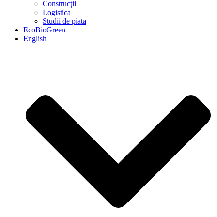
Construcţii
Logistica
Studii de piata
EcoBioGreen
English