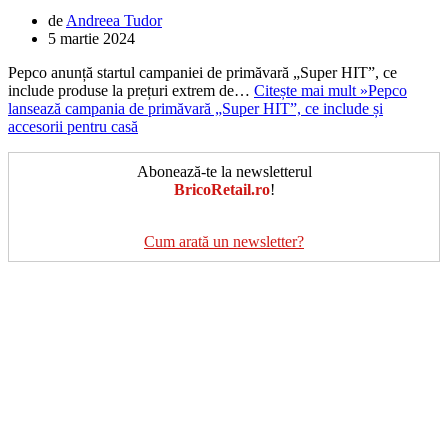
de
Andreea Tudor
5 martie 2024
Pepco anunță startul campaniei de primăvară „Super HIT”, ce
include produse la prețuri extrem de…
Citește mai mult »
Pepco
lansează campania de primăvară „Super HIT”, ce include și
accesorii pentru casă
Abonează-te la newsletterul
BricoRetail.ro
!
Cum arată un newsletter?