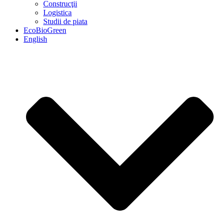
Construcţii
Logistica
Studii de piata
EcoBioGreen
English