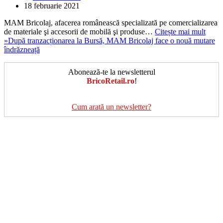
18 februarie 2021
MAM Bricolaj, afacerea românească specializată pe comercializarea
de materiale şi accesorii de mobilă şi produse…
Citește mai mult
»
După tranzacționarea la Bursă, MAM Bricolaj face o nouă mutare
îndrăzneață
Abonează-te la newsletterul
BricoRetail.ro
!
Cum arată un newsletter?