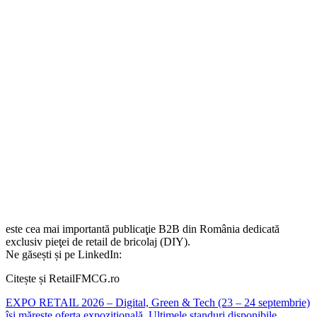
este cea mai importantă publicaţie B2B din România dedicată
exclusiv pieţei de retail de bricolaj (DIY).
Ne găsești și pe LinkedIn:
Citește și RetailFMCG.ro
EXPO RETAIL 2026 – Digital, Green & Tech (23 – 24 septembrie)
își mărește oferta expozițională. Ultimele standuri disponibile