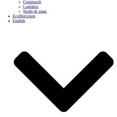
Construcţii
Logistica
Studii de piata
EcoBioGreen
English