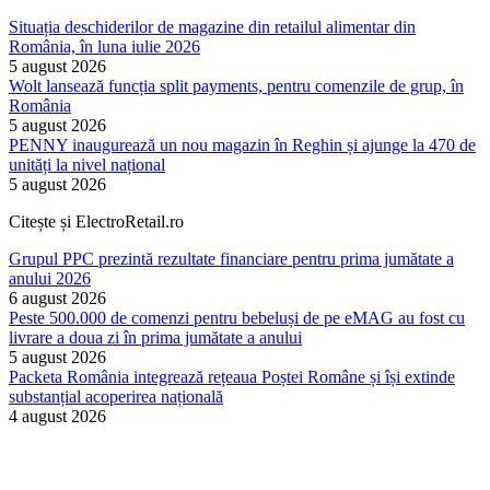
Situația deschiderilor de magazine din retailul alimentar din
România, în luna iulie 2026
5 august 2026
Wolt lansează funcția split payments, pentru comenzile de grup, în
România
5 august 2026
PENNY inaugurează un nou magazin în Reghin și ajunge la 470 de
unități la nivel național
5 august 2026
Citește și ElectroRetail.ro
Grupul PPC prezintă rezultate financiare pentru prima jumătate a
anului 2026
6 august 2026
Peste 500.000 de comenzi pentru bebeluși de pe eMAG au fost cu
livrare a doua zi în prima jumătate a anului
5 august 2026
Packeta România integrează rețeaua Poștei Române și își extinde
substanțial acoperirea națională
4 august 2026