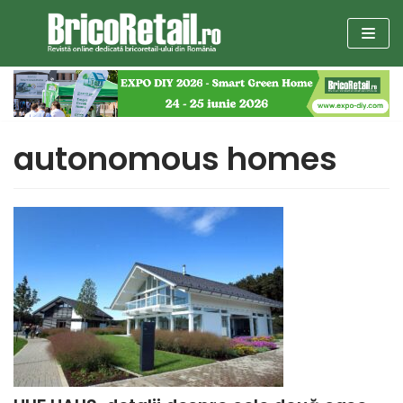
Sari
la
conținut
autonomous homes