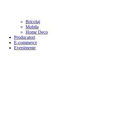
Bricolaj
Mobila
Home Deco
Producatori
E-commerce
Evenimente